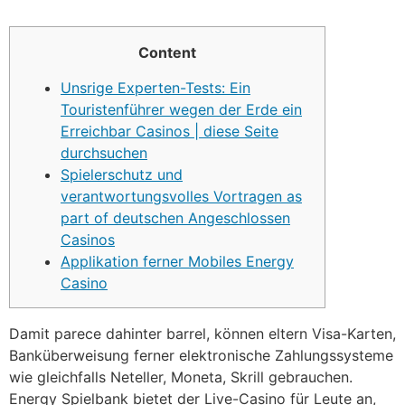
Content
Unsrige Experten-Tests: Ein
Touristenführer wegen der Erde ein
Erreichbar Casinos | diese Seite
durchsuchen
Spielerschutz und
verantwortungsvolles Vortragen as
part of deutschen Angeschlossen
Casinos
Applikation ferner Mobiles Energy
Casino
Damit parece dahinter barrel, können eltern Visa-Karten,
Banküberweisung ferner elektronische Zahlungssysteme
wie gleichfalls Neteller, Moneta, Skrill gebrauchen.
Energy Spielbank bietet der Live-Casino für Leute an,