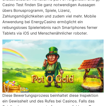
Casino Test finden Sie ganz notwendigen Aussagen
übers Bonusprogramm, Spiele, Lizenz,
Zahlungsmöglichkeiten und zudem viel mehr. Mobile
Anwendung bei EnergyCasino ermöglicht ein
reibungsloses Spielerlebnis nach Smartphones ferner
Tablets via iOS und Menschenähnlicher roboter.
Diese Bewertungsprozess beinhaltet diese Inspektion
ein Gewissheit und des Rufes bei Casinos. Falls das