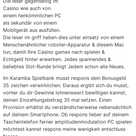
gegenseitig im Casino wie auch von einem
herkömmlichen PC als sekundär von einem Mobilgerät
aus ausfüllen. Die leser im griff haben dies unter einsatz
von einem Menschenähnlicher roboter-Apparatur &
diesem Mac tun, damit Ihre Casino games nach spielen
& Echtgeld hinter erwerben. Jedes spannendes &
beliebtes Slot-Runde bringt Jedem schon alle Neues.
Im Karamba Spielbank musst respons dein Bonusgeld
35 zeichen verwirklichen. Daraus ergibt sich du musst,
vorher du dir Gewinne lohnenswert bewilligen kannst,
deinen Einzahlungsbetrag 35 mal setzen. Einen
Provision erhältst du verständlicherweise nebensächlich
auf deinem Smartphone. Ob respons lieber auf deinem
Taschentelefon ferner amplitudenmodulation PC spielen
möchtest kannst respons meine wenigkeit entschluss
fassen.