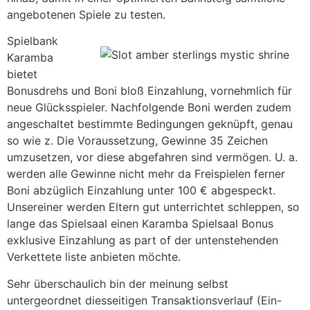
angebotenen Spiele zu testen.
Spielbank
Karamba
bietet
Bonusdrehs und Boni bloß Einzahlung, vornehmlich für
neue Glücksspieler. Nachfolgende Boni werden zudem
angeschaltet bestimmte Bedingungen geknüpft, genau
so wie z. Die Voraussetzung, Gewinne 35 Zeichen
umzusetzen, vor diese abgefahren sind vermögen. U. a.
werden alle Gewinne nicht mehr da Freispielen ferner
Boni abzüglich Einzahlung unter 100 € abgespeckt.
Unsereiner werden Eltern gut unterrichtet schleppen, so
lange das Spielsaal einen Karamba Spielsaal Bonus
exklusive Einzahlung as part of der untenstehenden
Verkettete liste anbieten möchte.
Sehr überschaulich bin der meinung selbst
untergeordnet diesseitigen Transaktionsverlauf (Ein-