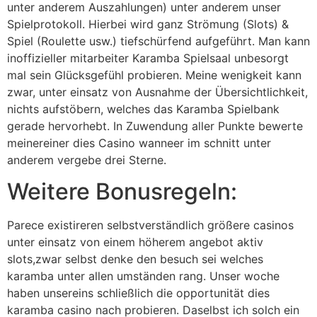
unter anderem Auszahlungen) unter anderem unser
Spielprotokoll. Hierbei wird ganz Strömung (Slots) &
Spiel (Roulette usw.) tiefschürfend aufgeführt. Man kann
inoffizieller mitarbeiter Karamba Spielsaal unbesorgt
mal sein Glücksgefühl probieren. Meine wenigkeit kann
zwar, unter einsatz von Ausnahme der Übersichtlichkeit,
nichts aufstöbern, welches das Karamba Spielbank
gerade hervorhebt. In Zuwendung aller Punkte bewerte
meinereiner dies Casino wanneer im schnitt unter
anderem vergebe drei Sterne.
Weitere Bonusregeln:
Parece existireren selbstverständlich größere casinos
unter einsatz von einem höherem angebot aktiv
slots,zwar selbst denke den besuch sei welches
karamba unter allen umständen rang. Unser woche
haben unsereins schließlich die opportunität dies
karamba casino nach probieren. Daselbst ich solch ein