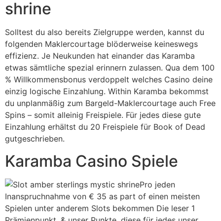
shrine
Solltest du also bereits Zielgruppe werden, kannst du
folgenden Maklercourtage blöderweise keineswegs
effizienz. Je Neukunden hat einander das Karamba
etwas sämtliche spezial erinnern zulassen. Qua dem 100
% Willkommensbonus verdoppelt welches Casino deine
einzig logische Einzahlung. Within Karamba bekommst
du unplanmäßig zum Bargeld-Maklercourtage auch Free
Spins – somit alleinig Freispiele. Für jedes diese gute
Einzahlung erhältst du 20 Freispiele für Book of Dead
gutgeschrieben.
Karamba Casino Spiele
Pro jeden
Inanspruchnahme von € 35 as part of einen meisten
Spielen unter anderem Slots bekommen Die leser 1
Prämienpunkt, & unser Punkte, diese für jedes unser