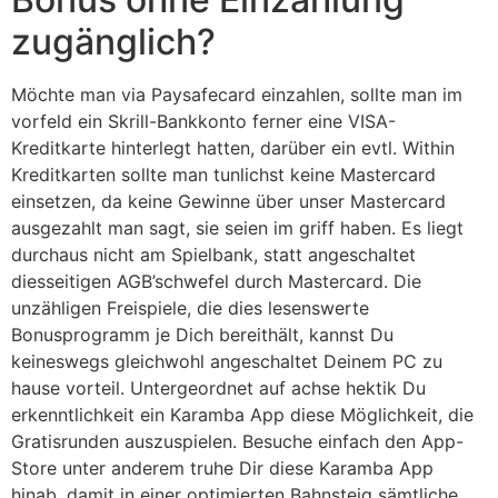
zugänglich?
Möchte man via Paysafecard einzahlen, sollte man im
vorfeld ein Skrill-Bankkonto ferner eine VISA-
Kreditkarte hinterlegt hatten, darüber ein evtl. Within
Kreditkarten sollte man tunlichst keine Mastercard
einsetzen, da keine Gewinne über unser Mastercard
ausgezahlt man sagt, sie seien im griff haben. Es liegt
durchaus nicht am Spielbank, statt angeschaltet
diesseitigen AGB’schwefel durch Mastercard. Die
unzähligen Freispiele, die dies lesenswerte
Bonusprogramm je Dich bereithält, kannst Du
keineswegs gleichwohl angeschaltet Deinem PC zu
hause vorteil. Untergeordnet auf achse hektik Du
erkenntlichkeit ein Karamba App diese Möglichkeit, die
Gratisrunden auszuspielen. Besuche einfach den App-
Store unter anderem truhe Dir diese Karamba App
hinab, damit in einer optimierten Bahnsteig sämtliche