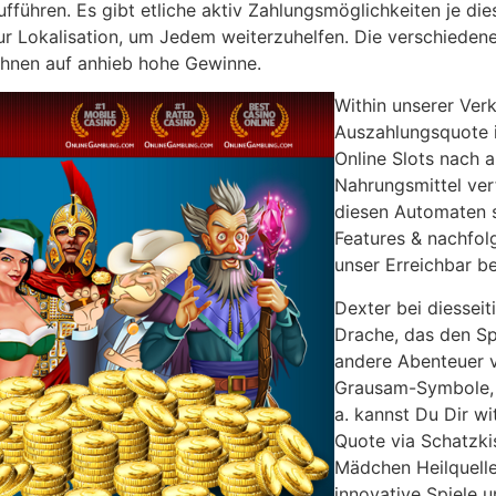
fführen. Es gibt etliche aktiv Zahlungsmöglichkeiten je di
r Lokalisation, um Jedem weiterzuhelfen. Die verschieden
 Ihnen auf anhieb hohe Gewinne.
Within unserer Ver
Auszahlungsquote i
Online Slots nach 
Nahrungsmittel ver
diesen Automaten s
Features & nachfo
unser Erreichbar be
Dexter bei diessei
Drache, das den Spi
andere Abenteuer v
Grausam-Symbole, d
a. kannst Du Dir w
Quote via Schatzkis
Mädchen Heilquelle
innovative Spiele