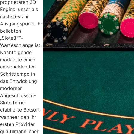
proprietären 3D-
Engine, unser als
nächstes zur
Ausgangspunkt ihr
beliebten
„Slots3™“-
Warteschlange ist.
Nachfolgende
markierte einen
entscheidenden
Schritttempo in
das Entwicklung
moderner
Angeschlossen-
Slots ferner
etablierte Betsoft
wanneer den ihr
ersten Provider
qua filmähnlicher