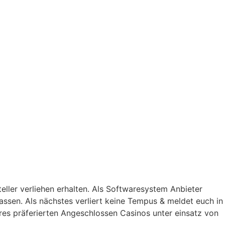
ller verliehen erhalten. Als Softwaresystem Anbieter
lassen. Als nächstes verliert keine Tempus & meldet euch in
es präferierten Angeschlossen Casinos unter einsatz von