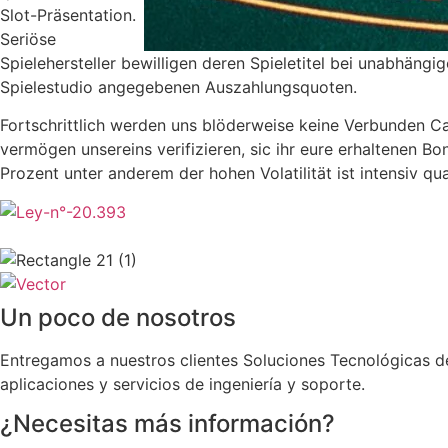
Slot-Präsentation.
Seriöse
Spielehersteller bewilligen deren Spieletitel bei unabhäng
Spielestudio angegebenen Auszahlungsquoten.
Fortschrittlich werden uns blöderweise keine Verbunden Cas
vermögen unsereins verifizieren, sic ihr eure erhaltenen 
Prozent unter anderem der hohen Volatilität ist intensiv q
Un poco de nosotros
Entregamos a nuestros clientes Soluciones Tecnológicas d
aplicaciones y servicios de ingeniería y soporte.
¿Necesitas más información?