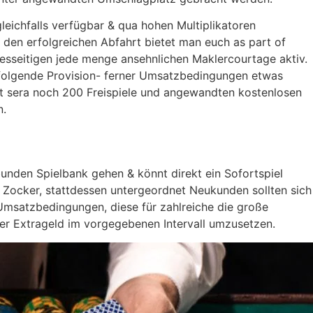
 gleichfalls verfügbar & qua hohen Multiplikatoren
e den erfolgreichen Abfahrt bietet man euch as part of
sseitigen jede menge ansehnlichen Maklercourtage aktiv.
folgende Provision- ferner Umsatzbedingungen etwas
t sera noch 200 Freispiele und angewandten kostenlosen
n.
unden Spielbank gehen & könnt direkt ein Sofortspiel
e Zocker, stattdessen untergeordnet Neukunden sollten sich
satzbedingungen, diese für zahlreiche die große
nser Extrageld im vorgegebenen Intervall umzusetzen.