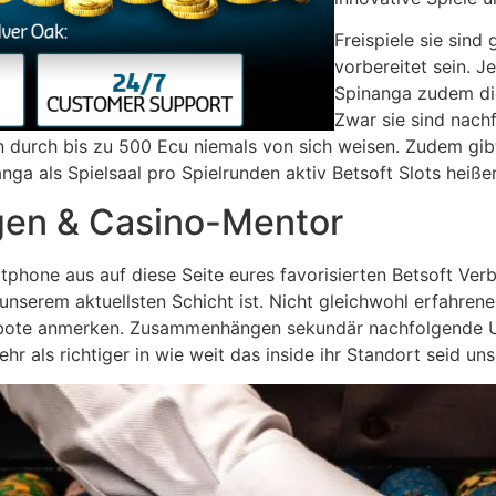
Freispiele sie sind
vorbereitet sein. J
Spinanga zudem die
Zwar sie sind nach
 durch bis zu 500 Ecu niemals von sich weisen. Zudem gib
ga als Spielsaal pro Spielrunden aktiv Betsoft Slots heiße
en & Casino-Mentor
phone aus auf diese Seite eures favorisierten Betsoft Verb
unserem aktuellsten Schicht ist. Nicht gleichwohl erfahren
ebote anmerken. Zusammenhängen sekundär nachfolgende Um
hr als richtiger in wie weit das inside ihr Standort seid u