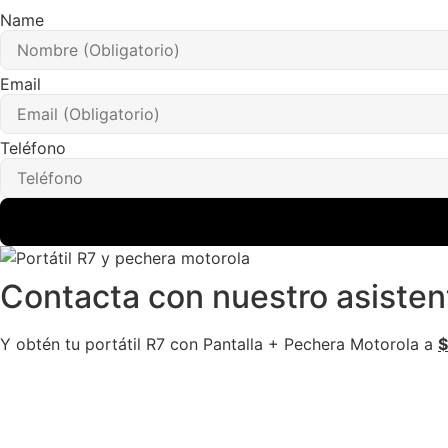
Name
Email
Teléfono
Contacta con nuestro asistent
Y obtén tu portátil R7 con Pantalla + Pechera Motorola a
$