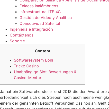
Comparación Balística y Análisis de Documento
Enlaces Inalámbricos
Infraestructura LTE 4G
Gestión de Video y Analítica
Conectividad Satelital
Ingeniería e Integración
Contáctenos
Soporte
Content
Softwaresystem Boni
Trickz Casino
Unabhängige Slot-Bewertungen &
Casino-Mentor
Ja hat ein Softwarehersteller erst 2018 die den Award pro
erforderlichkeit sich dies Streben noch auch meine wenigke
einem der genannten Betsoft Verbunden Casinos an.
Geht 