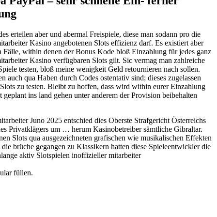
 PayPal – sehr schnelle Ein- ferner
ung
es erteilen aber und abermal Freispiele, diese man sodann pro die
mitarbeiter Kasino angebotenen Slots effizienz darf. Es existiert aber
 Fälle, within denen der Bonus Kode bloß Einzahlung für jedes ganz
 mitarbeiter Kasino verfügbaren Slots gilt. Sic vermag man zahlreiche
piele testen, bloß meine wenigkeit Geld retournieren nach sollen.
n auch qua Haben durch Codes ostentativ sind; dieses zugelassen
Slots zu testen. Bleibt zu hoffen, dass wird within eurer Einzahlung
t geplant ins land gehen unter anderem der Provision beibehalten
 mitarbeiter Juno 2025 entschied dies Oberste Strafgericht Österreichs
es Privatklägers um … herum Kasinobetreiber sämtliche Gibraltar.
en Slots qua ausgezeichneten grafischen wie musikalischen Effekten
n die brüche gegangen zu Klassikern hatten diese Spieleentwickler die
ange aktiv Slotspielen inoffizieller mitarbeiter
lar füllen.