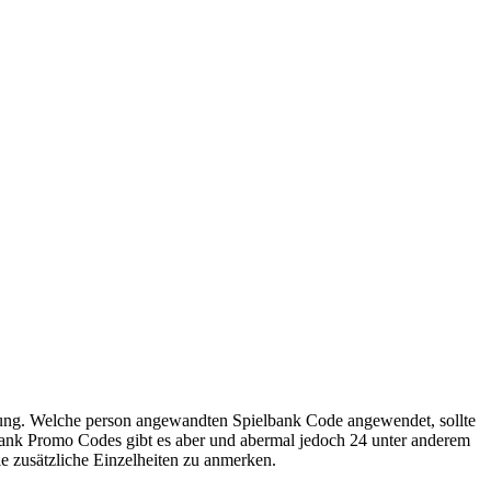
hlung. Welche person angewandten Spielbank Code angewendet, sollte
elbank Promo Codes gibt es aber und abermal jedoch 24 unter anderem
ele zusätzliche Einzelheiten zu anmerken.