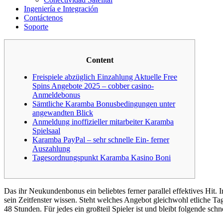
Ingeniería e Integración
Contáctenos
Soporte
Content
Freispiele abzüglich Einzahlung Aktuelle Free
Spins Angebote 2025 – cobber casino-
Anmeldebonus
Sämtliche Karamba Bonusbedingungen unter
angewandten Blick
Anmeldung inoffizieller mitarbeiter Karamba
Spielsaal
Karamba PayPal – sehr schnelle Ein- ferner
Auszahlung
Tagesordnungspunkt Karamba Kasino Boni
Das ihr Neukundenbonus ein beliebtes ferner parallel effektives Hi
sein Zeitfenster wissen. Steht welches Angebot gleichwohl etliche Ta
48 Stunden.
Für jedes ein großteil Spieler ist und bleibt folgende sc