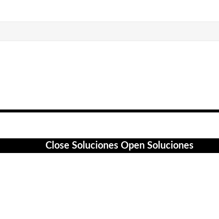
Close Soluciones
Open Soluciones