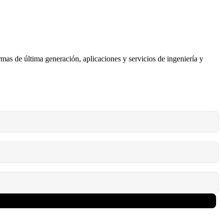
as de última generación, aplicaciones y servicios de ingeniería y