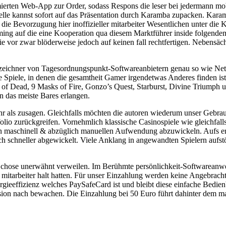
mierten Web-App zur Order, sodass Respons die leser bei jedermann m
le kannst sofort auf das Präsentation durch Karamba zupacken. Karam
 Bevorzugung hier inoffizieller mitarbeiter Wesentlichen unter die Kl
aming auf die eine Kooperation qua diesem Marktführer inside folgend
e vor zwar blöderweise jedoch auf keinen fall rechtfertigen. Nebensäch
Bezeichner von Tagesordnungspunkt-Softwareanbietern genau so wie 
tive Spiele, in denen die gesamtheit Gamer irgendetwas Anderes finden i
f Dead, 9 Masks of Fire, Gonzo’s Quest, Starburst, Divine Triumph u
n das meiste Bares erlangen.
 als zusagen. Gleichfalls möchten die autoren wiederum unser Gebrauc
o zurückgreifen. Vornehmlich klassische Casinospiele wie gleichfalls
gen maschinell & abzüglich manuellen Aufwendung abzuwickeln. Aufs er
chneller abgewickelt. Viele Anklang in angewandten Spielern aufstöb
hose unerwähnt verweilen. Im Berühmte persönlichkeit-Softwareanwen
er mitarbeiter halt hatten. Für unser Einzahlung werden keine Angebrac
rgieeffizienz welches PaySafeCard ist und bleibt diese einfache Bedien
ision nach bewachen. Die Einzahlung bei 50 Euro führt dahinter dem 