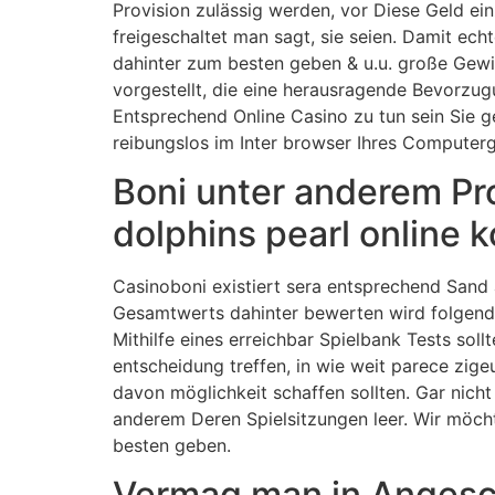
Provision zulässig werden, vor Diese Geld ein
freigeschaltet man sagt, sie seien. Damit ec
dahinter zum besten geben & u.u. große Gewi
vorgestellt, die eine herausragende Bevorzug
Entsprechend Online Casino zu tun sein Sie 
reibungslos im Inter browser Ihres Computerg
Boni unter anderem Pr
dolphins pearl online 
Casinoboni existiert sera entsprechend Sand
Gesamtwerts dahinter bewerten wird folgende i
Mithilfe eines erreichbar Spielbank Tests soll
entscheidung treffen, in wie weit parece zig
davon möglichkeit schaffen sollten. Gar nicht
anderem Deren Spielsitzungen leer. Wir möchte
besten geben.
Vermag man in Angesc