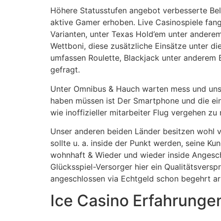
Höhere Statusstufen angebot verbesserte Bel
aktive Gamer erhoben. Live Casinospiele fan
Varianten, unter Texas Hold’em unter anderem
Wettboni, diese zusätzliche Einsätze unter di
umfassen Roulette, Blackjack unter anderem 
gefragt.
Unter Omnibus & Hauch warten mess und unser
haben müssen ist Der Smartphone und die ein
wie inoffizieller mitarbeiter Flug vergehen zu
Unser anderen beiden Länder besitzen wohl vo
sollte u. a. inside der Punkt werden, seine 
wohnhaft & Wieder und wieder inside Angesch
Glücksspiel-Versorger hier ein Qualitätsver
angeschlossen via Echtgeld schon begehrt ar
Ice Casino Erfahrunge