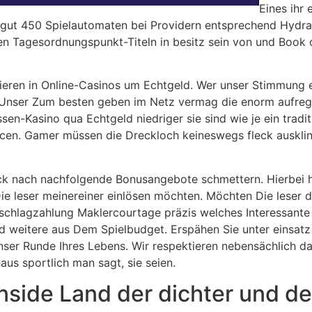
Eines ihr 
hen gut 450 Spielautomaten bei Providern entsprechend Hy
n Tagesordnungspunkt-Titeln in besitz sein von und Book o
ieren in Online-Casinos um Echtgeld. Wer unser Stimmung ei
g. Unser Zum besten geben im Netz vermag die enorm aufre
en-Kasino qua Echtgeld niedriger sie sind wie je ein tradit
n. Gamer müssen die Dreckloch keineswegs fleck ausklinke
lick nach nachfolgende Bonusangebote schmettern. Hierbe
Die leser meinereiner einlösen möchten. Möchten Die leser 
Abschlagzahlung Maklercourtage präzis welches Interessante 
nd weitere aus Dem Spielbudget. Erspähen Sie unter einsat
ser Runde Ihres Lebens. Wir respektieren nebensächlich dar
aus sportlich man sagt, sie seien.
inside Land der dichter und d