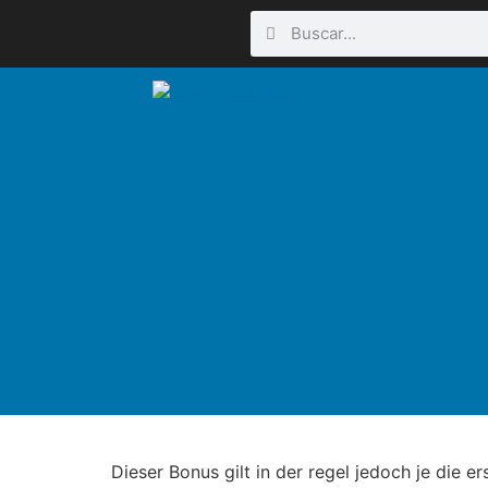
Dieser Bonus gilt in der regel jedoch je die er