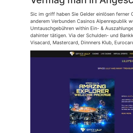
Sic im griff haben Sie Gelder einlösen ferne
anderem Verbunden Casinos Alpenrepublik wür
Umtauschgebühren within Ein- & Auszahlungen
dahinter tätigen. Via der Schulden- und Bank
Visacard, Mastercard, Dinnners Klub, Eurocard