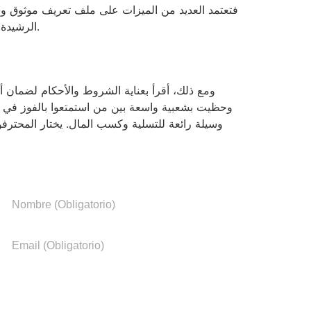
فتعتمد العديد من الميزات على ملف تعريف موثوق وشرع
الرشيدة. في حين أن بعض الولايات تقبل تمامًا مجال الكازينوهات الإلكترونية، إلا أن بعض الولايات الأخرى تفرض قيودًا صارمة عليها.
ومع ذلك، أقرأ بعناية الشروط والأحكام لضمان أ
وحظيت بشعبية واسعة بين من استمتعوا بالفوز في ال
وسيلة رائعة للتسلية وكسب المال. يختار المحترفون
¿Necesitas más información?