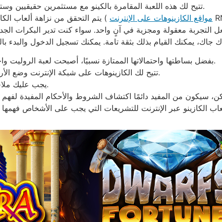
تتيح لك هذه اللعبة المقامرة بالكينو مع مستثمرين حقيقيين وستواجه معظم اللاعبين الآخرين في الوقت الفعلي.
 كما توفر معدلات
مواقع الكازينوهات على الإنترنت
يتم التحقق من نزاهة ألعاب الكازينو عبر الإنترنت التي تستخدم آلات الأرقام العشوائية (
بفضل بساطتها واحتمالاتها الممتازة نسبيًا، أصبحت لعبة الروليت واحدة من أكثر ألعاب الكازينو عبر الإنترنت شيوعًا.
تتيح لك الكازينوهات على شبكة الإنترنت وضع الأرباح بسهولة ويمكنك الحصول على العملات جانباً.
يجب عليك ملاحظة أن اختيار مبالغ أكبر يعني فرصًا أقل للفوز.