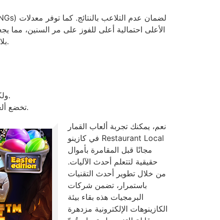
RNGs) لضمان عدم التلاعب بالنتائج.
بلاك جاك، يمكنك القيام بذلك بثقة تامة. يمكنك تسجيل الدخول والبدء باللعب في دقائق معدودة باتباع الخطوات البسيطة أدناه.
ولكن، سيكون من المفيد دائمًا اكتشاف الشروط والأحكام المفيدة لفهم ما إذا كان الكازينو يسمح للكينو بامتلاك إعلانات.
تخضع ألعاب الكازينو عبر الإنترنت للتشريعات التي يجب على الأشخاص فهمها للاستمتاع بها بشكل كامل مع زيادة فرص الفوز.
نعم، يمكنك تجربة ألعاب القمار
في كازينو Restaurant Local
مجانًا قبل المقامرة بأموال
حقيقية لتتعلم أحدث الآليات.
من خلال تطوير أحدث التقنيات
باستمرار، تضمن شركات
البرمجيات هذه بقاء بيئة
الكازينوهات الإلكترونية مزدهرة