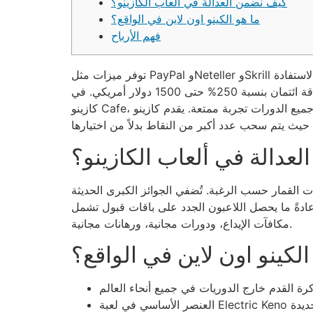
كيف نضمن العدالة في ألعاب الكازينو؟
ما هو الكينو اون لاين في الواقع؟
فهم الأرباح
توفر ميزات مثل PayPal وNeteller وSkrill عمليات شراء مشفرة وآمنة لحماية بياناتك المالية عند إنشاء مواقع كازينو محلية وعمليات السحب. يمكن للاعبين الجدد الاستفادة
من عرض إيداع أساسي مُركز، مع حافز إيداع بالعملات المشفرة بنسبة 350% حتى 2500 دولار أمريكي، ومكافأة بطاقة ائتمان بنسبة 250% حتى 1500 دولار أمريكي. في
كازينو Cafe، تُعدّ جميع الدورات تجربة ممتعة. يقدم كازينو Bistro الآن أجواء كازينو منزلية حقيقية مع خيارات احترافية مباشرة، مثل الروليت المباشر والبلاك جاك المباشر
عدالة في ألعاب الكازينو؟
ت القمار حسب الرغبة. تُضفي الجوائز الكبرى الحديثة
. عادةً ما يحصل اللاعبون الجدد على باقات قبول تشمل
مكافآت الإيداع، ودورات مجانية، ورهانات مجانية.
الكينو اون لاين في الواقع؟