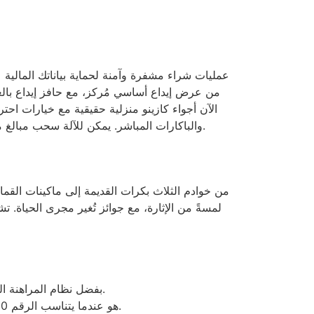
يمكن للآلة سحب مبالغ مماثلة لليانصيب الحقيقي. ومع ذلك، فإن فرص الفوز تكون أفضل هنا، حيث يتم سحب عدد أكبر من النقاط بدلاً من اختيارها.
والباكارات المباشر.
من خوادم الثلاث بكرات القديمة إلى ماكينات القما
لمسةً من الإثارة، مع جوائز تُغير مجرى الحياة. ت
بفضل نظام المراهنة الرياضية الخاص بها، يمكنك المراهنة على مجموعة واسعة من مواقف كرة القدم خارج الدوريات في جميع أنحاء العالم.
العنصر الأساسي في لعبة Electric Keno هو عندما يتناسب الرقم 20 الجديد مع أحد الأرقام التي اختارها اللاعب، يتم زيادة المدفوعات الجديدة.