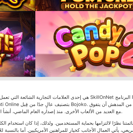
مع العديد من الألعاب الأخرى. منذ إصداره العام الماضي، أنشأ الكازينو المحلي مجموعة ألعاب كازينو فريدة من نوعها.
نا نظرًا لالتزامها بحماية المستخدمين. ولذلك، إذا كان استخدام الكازي
يعي، يأتي العمال الأجانب كخيار للمراهنين الأمريكيين. أما بالنسبة لل