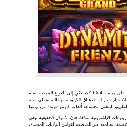
الكلاسيكي إلى الأنواع الممتعة. لعبة Ahti هي إحدى العلامات التجارية الشائعة التي تعمل على منصة SkillOnNet الجديدة. بشكل عام، تُعدّ الكازينوهات التي تدعم هذا البرنامج
خيارات رائعة لعشاق الكينو، ومع ذلك، تحظى لعبة Ahti Online بتصنيف عالٍ جدًا من قِبل Bojoko. من المدهش أن يتفوق Videoslots في هذه الفئة من الألعاب كما هو الحال
نوهات الإلكترونية متاحًا، فإنّ الأموال الحقيقية تبقى
أنظمة العالمية غير الخاضعة لقوانين الولايات المتحدة،