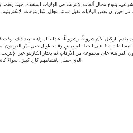
ي. يتنوع مجال ألعاب الإنترنت في الولايات المتحدة، حيث يعتمد بشكل
ن يقدم الوكيل الآن شروطًا وشروطًا عادلة للمراهنة. بعد ذلك بوقت 
مسابقات بناءً على الحظ. لم يمضِ وقت طويل حتى غيّر الغربيون اسم
 المراهنة على مجموعة من الأرقام، ثم يختار الكازينو عبر الإنترنت ا
الذي حظي باهتمامهم كان كبيرًا، سواءً كانت ذكرى سنوية أو أعياد ميلاد أو مناسبات مهمة أخرى.
Un poco de nosotros
Entregamos a nuestros clientes Soluciones Tecnológicas
de acuerdo a sus necesidades, integrando y diseñando
soluciones basadas en plataformas de última generación,
aplicaciones y servicios de ingeniería y soporte.