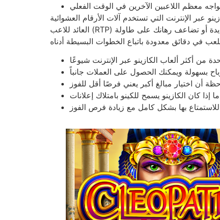
العائد للاعب (RTP) الأعلى احتمالية أعلى للفوز على مر السنين، مما يجعل التجربة معقولة ومجزية في آنٍ واحد. سواء كنت تدير البكرات الجديدة أو تضاعف رهانك على طاولة