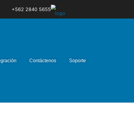
+562 2840 5655
egración
Contáctenos
Soporte