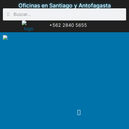
Oficinas en Santiago y Antofagasta
+562 2840 5655