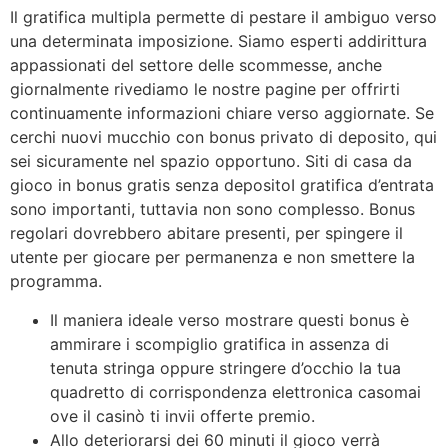
Il gratifica multipla permette di pestare il ambiguo verso
una determinata imposizione. Siamo esperti addirittura
appassionati del settore delle scommesse, anche
giornalmente rivediamo le nostre pagine per offrirti
continuamente informazioni chiare verso aggiornate. Se
cerchi nuovi mucchio con bonus privato di deposito, qui
sei sicuramente nel spazio opportuno. Siti di casa da
gioco in bonus gratis senza depositoI gratifica d’entrata
sono importanti, tuttavia non sono complesso.
Bonus
regolari dovrebbero abitare presenti, per spingere il
utente per giocare per permanenza e non smettere la
programma.
Il maniera ideale verso mostrare questi bonus è
ammirare i scompiglio gratifica in assenza di
tenuta stringa oppure stringere d’occhio la tua
quadretto di corrispondenza elettronica casomai
ove il casinò ti invii offerte premio.
Allo deteriorarsi dei 60 minuti il gioco verrà