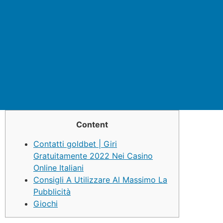
Content
Contatti goldbet | Giri
Gratuitamente 2022 Nei Casino
Online Italiani
Consigli A Utilizzare Al Massimo La
Pubblicità
Giochi