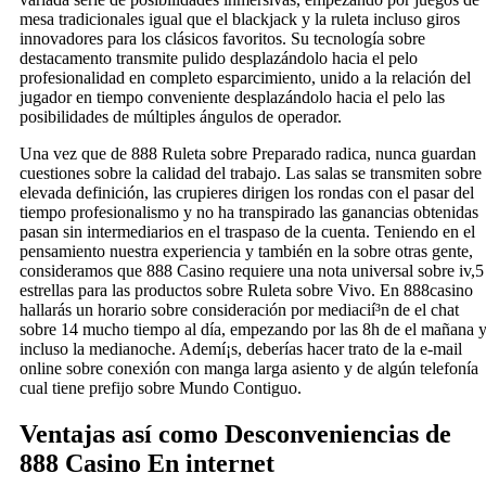
mesa tradicionales igual que el blackjack y la ruleta incluso giros
innovadores para los clásicos favoritos. Su tecnología sobre
destacamento transmite pulido desplazándolo hacia el pelo
profesionalidad en completo esparcimiento, unido a la relación del
jugador en tiempo conveniente desplazándolo hacia el pelo las
posibilidades de múltiples ángulos de operador.
Una vez que de 888 Ruleta sobre Preparado radica, nunca guardan
cuestiones sobre la calidad del trabajo. Las salas se transmiten sobre
elevada definición, las crupieres dirigen los rondas con el pasar del
tiempo profesionalismo y no ha transpirado las ganancias obtenidas
pasan sin intermediarios en el traspaso de la cuenta. Teniendo en el
pensamiento nuestra experiencia y también en la sobre otras gente,
consideramos que 888 Casino requiere una nota universal sobre iv,5
estrellas para las productos sobre Ruleta sobre Vivo. En 888casino
hallarás un horario sobre consideración por mediacií³n de el chat
sobre 14 mucho tiempo al día, empezando por las 8h de el mañana 
incluso la medianoche. Ademí¡s, deberías hacer trato de la e-mail
online sobre conexión con manga larga asiento y de algún telefonía
cual tiene prefijo sobre Mundo Contiguo.
Ventajas así­ como Desconveniencias de
888 Casino En internet