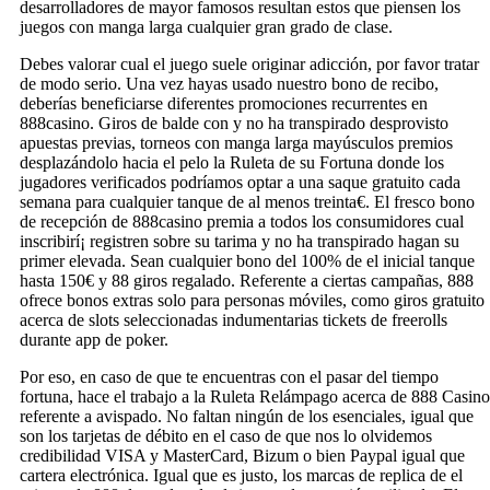
desarrolladores de mayor famosos resultan estos que piensen los
juegos con manga larga cualquier gran grado de clase.
Debes valorar cual el juego suele originar adicción, por favor tratar
de modo serio. Una vez hayas usado nuestro bono de recibo,
deberías beneficiarse diferentes promociones recurrentes en
888casino. Giros de balde con y no ha transpirado desprovisto
apuestas previas, torneos con manga larga mayúsculos premios
desplazándolo hacia el pelo la Ruleta de su Fortuna donde los
jugadores verificados podrí­amos optar a una saque gratuito cada
semana para cualquier tanque de al menos treinta€. El fresco bono
de recepción de 888casino premia a todos los consumidores cual
inscribirí¡ registren sobre su tarima y no ha transpirado hagan su
primer elevada. Sean cualquier bono del 100% de el inicial tanque
hasta 150€ y 88 giros regalado. Referente a ciertas campañas, 888
ofrece bonos extras solo para personas móviles, como giros gratuito
acerca de slots seleccionadas indumentarias tickets de freerolls
durante app de poker.
Por eso, en caso de que te encuentras con el pasar del tiempo
fortuna, hace el trabajo a la Ruleta Relámpago acerca de 888 Casino
referente a avispado. No faltan ningún de los esenciales, igual que
son los tarjetas de débito en el caso de que nos lo olvidemos
credibilidad VISA y MasterCard, Bizum o bien Paypal igual que
cartera electrónica. Igual que es justo, los marcas de replica de el