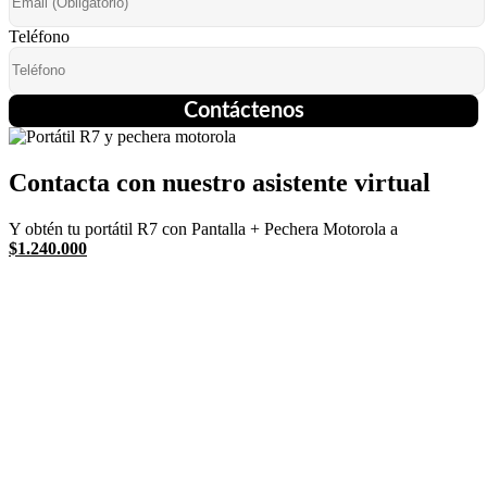
Teléfono
Contáctenos
Contacta con nuestro asistente virtual
Y obtén tu portátil R7 con Pantalla + Pechera Motorola a
$1.240.000