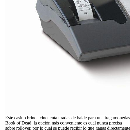
Este casino brinda cincuenta tiradas de balde para una tragamonedas
Book of Dead, la opción más conveniente es cual nunca precisa
sobre rollover, por lo cual se puede recibir lo que ganas directament