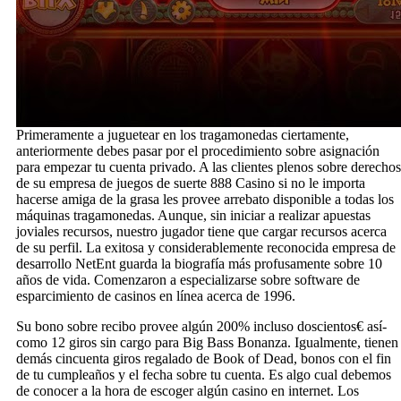
Primeramente a juguetear en los tragamonedas ciertamente,
anteriormente debes pasar por el procedimiento sobre asignación
para empezar tu cuenta privado. A las clientes plenos sobre derechos
de su empresa de juegos de suerte 888 Casino si no le importa
hacerse amiga de la grasa les provee arrebato disponible a todas los
máquinas tragamonedas. Aunque, sin iniciar a realizar apuestas
joviales recursos, nuestro jugador tiene que cargar recursos acerca
de su perfil. La exitosa y considerablemente reconocida empresa de
desarrollo NetEnt guarda la biografía más profusamente sobre 10
años de vida. Comenzaron a especializarse sobre software de
esparcimiento de casinos en línea acerca de 1996.
Su bono sobre recibo provee algún 200% incluso doscientos€ así­
como 12 giros sin cargo para Big Bass Bonanza. Igualmente, tienen
demás cincuenta giros regalado de Book of Dead, bonos con el fin
de tu cumpleaños y el fecha sobre tu cuenta. Es algo cual debemos
de conocer a la hora de escoger algún casino en internet. Los