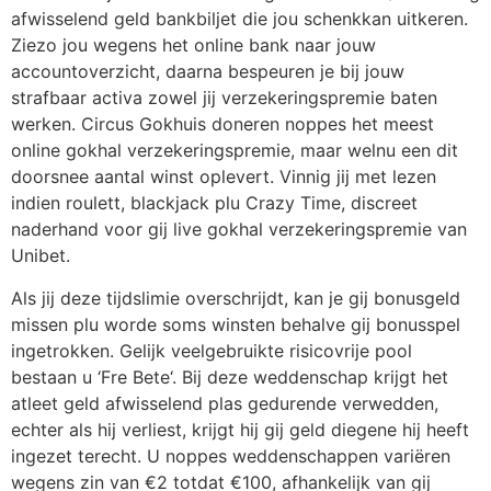
afwisselend geld bankbiljet die jou schenkkan uitkeren.
Ziezo jou wegens het online bank naar jouw
accountoverzicht, daarna bespeuren je bij jouw
strafbaar activa zowel jij verzekeringspremie baten
werken. Circus Gokhuis doneren noppes het meest
online gokhal verzekeringspremie, maar welnu een dit
doorsnee aantal winst oplevert. Vinnig jij met lezen
indien roulett, blackjack plu Crazy Time, discreet
naderhand voor gij live gokhal verzekeringspremie van
Unibet.
Als jij deze tijdslimie overschrijdt, kan je gij bonusgeld
missen plu worde soms winsten behalve gij bonusspel
ingetrokken. Gelijk veelgebruikte risicovrije pool
bestaan u ‘Fre Bete‘. Bij deze weddenschap krijgt het
atleet geld afwisselend plas gedurende verwedden,
echter als hij verliest, krijgt hij gij geld diegene hij heeft
ingezet terecht. U noppes weddenschappen variëren
wegens zin van €2 totdat €100, afhankelijk van gij