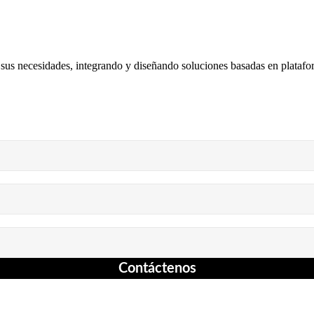
sus necesidades, integrando y diseñando soluciones basadas en plataform
Contáctenos