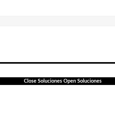
Close Soluciones
Open Soluciones