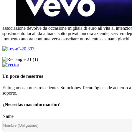
associazione devolve da occasione migliaia di euro all vita al intenz
spostamento locali da attuarsi sotto privati ancora aziende, servivo d
momento ancora continua verso suscitare nuovi entusiasmanti giochi.
Un poco de nosotros
Entregamos a nuestros clientes Soluciones Tecnológicas de acuerdo a 
soporte.
¿Necesitas más información?
Name