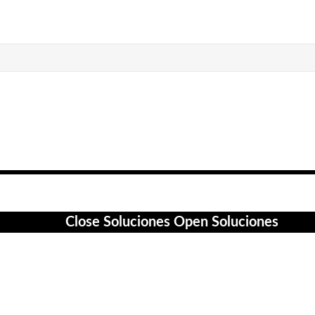
Close Soluciones
Open Soluciones