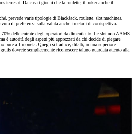
terrestri. Da casa i giochi che la roulette, il poker anche il
ziché, prevede varie tipologie di BlackJack, roulette, slot machines,
ura di preferenza sulla valuta anche i metodi di corrispettivo.
o il 70% delle entrate degli operatori da dimenticato. Le slot non AAMS
 è autorità degli aspetti più apprezzati da chi decide di piegare
no pure a 1 moneta. Quegli si traduce, difatti, in una superiore
ratis dovrete semplicemente riconoscere taluno guardata attento alla