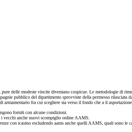
 pure delle modeste vincite diventano cospicue. Le metodologie di rime
pagnie pubblico del dipartimento sprovviste della permesso rilasciata da
 armamentario fra cui scegliere sia verso il fondo che a il asportazione
engono forniti con alcune condizioni.
ia i vecchi anche nuovi scompiglio online AAMS.
enze con icasino escludendo aams anche quelli AAMS, quali sono le carat