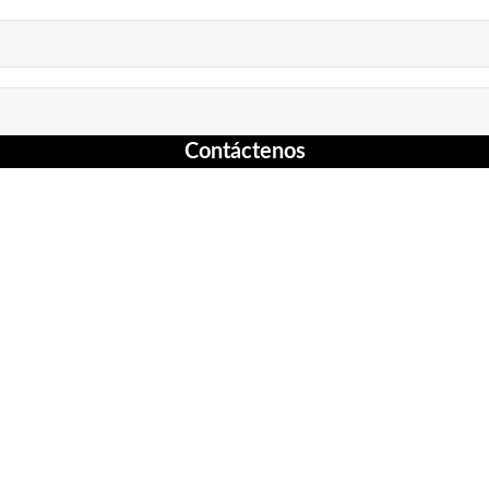
Contáctenos