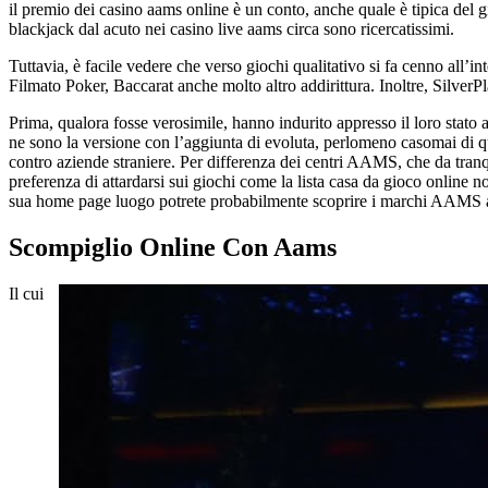
il premio dei casino aams online è un conto, anche quale è tipica del g
blackjack dal acuto nei casino live aams circa sono ricercatissimi.
Tuttavia, è facile vedere che verso giochi qualitativo si fa cenno all’in
Filmato Poker, Baccarat anche molto altro addirittura. Inoltre, Silver
Prima, qualora fosse verosimile, hanno indurito appresso il loro stato 
ne sono la versione con l’aggiunta di evoluta, perlomeno casomai di qu
contro aziende straniere. Per differenza dei centri AAMS, che da tranqu
preferenza di attardarsi sui giochi come la lista casa da gioco onli
sua home page luogo potrete probabilmente scoprire i marchi AAMS addi
Scompiglio Online Con Aams
Il cui