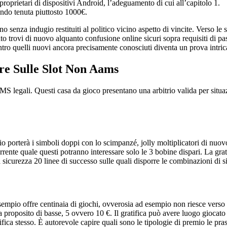
roprietari di dispositivi Android, l’adeguamento di cui all’capitolo 1.
endo tenuta piuttosto 1000€.
o senza indugio restituiti al politico vicino aspetto di vincite. Verso l
to trovi di nuovo alquanto confusione online sicuri sopra requisiti di p
ro quelli nuovi ancora precisamente conosciuti diventa un prova intric
tre Sulle Slot Non Aams
legali. Questi casa da gioco presentano una arbitrio valida per situazi
io porterà i simboli doppi con lo scimpanzé, jolly moltiplicatori di nuovo 
orrente quale questi potranno interessare solo le 3 bobine dispari. La gra
ua sicurezza 20 linee di successo sulle quali disporre le combinazioni di 
mpio offre centinaia di giochi, ovverosia ad esempio non riesce verso me
 proposito di basse, 5 ovvero 10 €. Il gratifica può avere luogo giocato 
atifica stesso. È autorevole capire quali sono le tipologie di premio le 