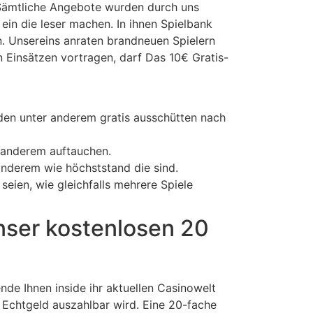
 Sämtliche Angebote wurden durch uns
 ein die leser machen. In ihnen Spielbank
n. Unsereins anraten brandneuen Spielern
n Einsätzen vortragen, darf Das 10€ Gratis-
den unter anderem gratis ausschütten nach
r anderem auftauchen.
anderem wie höchststand die sind.
seien, wie gleichfalls mehrere Spiele
unser kostenlosen 20
de Ihnen inside ihr aktuellen Casinowelt
e Echtgeld auszahlbar wird. Eine 20-fache