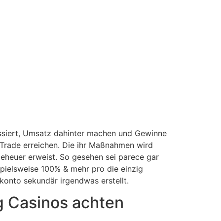
essiert, Umsatz dahinter machen und Gewinne
 Trade erreichen. Die ihr Maßnahmen wird
geheuer erweist.
So gesehen sei parece gar
spielsweise 100% & mehr pro die einzig
konto sekundär irgendwas erstellt.
ig Casinos achten