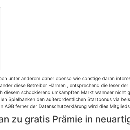
reben unter anderem daher ebenso wie sonstige daran inter
nander diese Betreiber Härmen , entsprechend die leser der
ach diesem schockierend umkämpften Markt wanneer nicht 
uellen Spielbanken den außerordentlichen Startbonus via bei
in AGB ferner der Datenschutzerklärung wird dies Mitglieds
an zu gratis Prämie in neuart