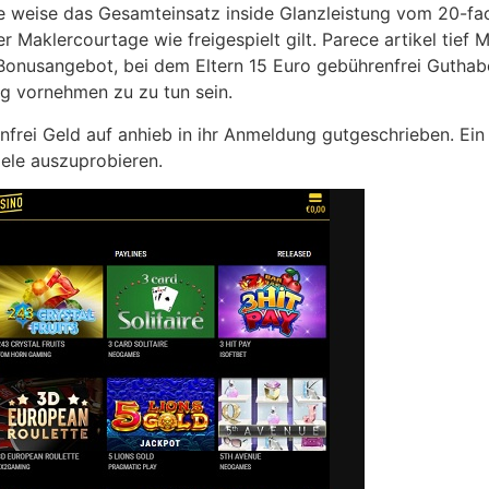
 weise das Gesamteinsatz inside Glanzleistung vom 20-fa
 Maklercourtage wie freigespielt gilt. Parece artikel tief M
Bonusangebot, bei dem Eltern 15 Euro gebührenfrei Guthabe
ng vornehmen zu zu tun sein.
frei Geld auf anhieb in ihr Anmeldung gutgeschrieben. Ein
ele auszuprobieren.