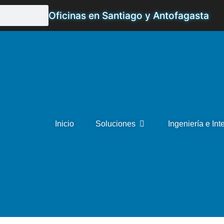
Oficinas en Santiago y Antofagasta
Inicio
Soluciones
Ingeniería e Int