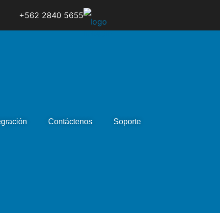
+562 2840 5655
egración
Contáctenos
Soporte