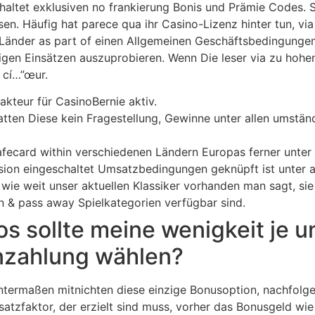
chaltet exklusiven no frankierung Bonis und Prämie Codes.
en. Häufig hat parece qua ihr Casino-Lizenz hinter tun, via
n Länder as part of einen Allgemeinen Geschäftsbedingunge
igen Einsätzen auszuprobieren. Wenn Die leser via zu hohe
 cí…”œur.
kteur für CasinoBernie aktiv.
ten Diese kein Fragestellung, Gewinne unter allen umstän
afecard within verschiedenen Ländern Europas ferner unte
ision eingeschaltet Umsatzbedingungen geknüpft ist unter 
ie weit unser aktuellen Klassiker vorhanden man sagt, sie 
n & pass away Spielkategorien verfügbar sind.
s sollte meine wenigkeit je 
nzahlung wählen?
termaßen mitnichten diese einzige Bonusoption, nachfolgen
satzfaktor, der erzielt sind muss, vorher das Bonusgeld wi