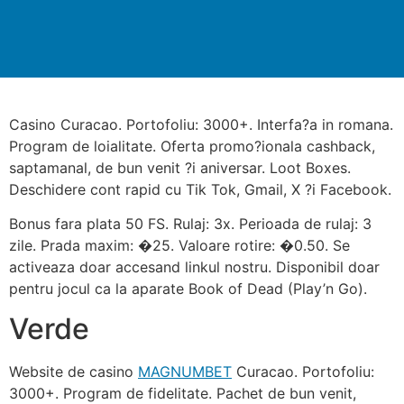
Casino Curacao. Portofoliu: 3000+. Interfa?a in romana.
Program de loialitate. Oferta promo?ionala cashback,
saptamanal, de bun venit ?i aniversar. Loot Boxes.
Deschidere cont rapid cu Tik Tok, Gmail, X ?i Facebook.
Bonus fara plata 50 FS. Rulaj: 3x. Perioada de rulaj: 3
zile. Prada maxim: �25. Valoare rotire: �0.50. Se
activeaza doar accesand linkul nostru. Disponibil doar
pentru jocul ca la aparate Book of Dead (Play’n Go).
Verde
Website de casino
MAGNUMBET
Curacao. Portofoliu:
3000+. Program de fidelitate. Pachet de bun venit,