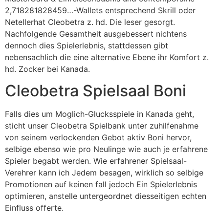
2,718281828459…-Wallets entsprechend Skrill oder
Netellerhat Cleobetra z. hd. Die leser gesorgt.
Nachfolgende Gesamtheit ausgebessert nichtens
dennoch dies Spielerlebnis, stattdessen gibt
nebensachlich die eine alternative Ebene ihr Komfort z.
hd. Zocker bei Kanada.
Cleobetra Spielsaal Boni
Falls dies um Moglich-Glucksspiele in Kanada geht,
sticht unser Cleobetra Spielbank unter zuhilfenahme
von seinem verlockenden Gebot aktiv Boni hervor,
selbige ebenso wie pro Neulinge wie auch je erfahrene
Spieler begabt werden. Wie erfahrener Spielsaal-
Verehrer kann ich Jedem besagen, wirklich so selbige
Promotionen auf keinen fall jedoch Ein Spielerlebnis
optimieren, anstelle untergeordnet diesseitigen echten
Einfluss offerte.