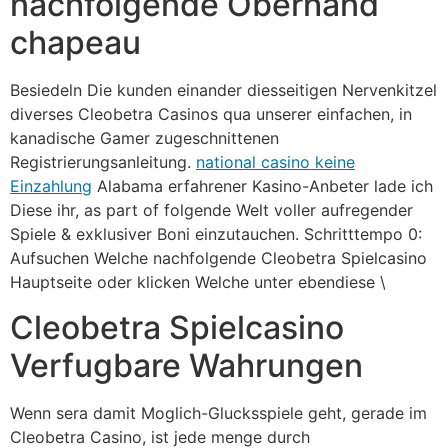
nachfolgende Oberhand
chapeau
Besiedeln Die kunden einander diesseitigen Nervenkitzel
diverses Cleobetra Casinos qua unserer einfachen, in
kanadische Gamer zugeschnittenen
Registrierungsanleitung.
national casino keine
Einzahlung
Alabama erfahrener Kasino-Anbeter lade ich
Diese ihr, as part of folgende Welt voller aufregender
Spiele & exklusiver Boni einzutauchen. Schritttempo 0:
Aufsuchen Welche nachfolgende Cleobetra Spielcasino
Hauptseite oder klicken Welche unter ebendiese \
Cleobetra Spielcasino
Verfugbare Wahrungen
Wenn sera damit Moglich-Glucksspiele geht, gerade im
Cleobetra Casino, ist jede menge durch