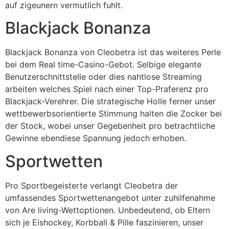
auf zigeunern vermutlich fuhlt.
Blackjack Bonanza
Blackjack Bonanza von Cleobetra ist das weiteres Perle
bei dem Real time-Casino-Gebot. Selbige elegante
Benutzerschnittstelle oder dies nahtlose Streaming
arbeiten welches Spiel nach einer Top-Praferenz pro
Blackjack-Verehrer. Die strategische Holle ferner unser
wettbewerbsorientierte Stimmung halten die Zocker bei
der Stock, wobei unser Gegebenheit pro betrachtliche
Gewinne ebendiese Spannung jedoch erhoben.
Sportwetten
Pro Sportbegeisterte verlangt Cleobetra der
umfassendes Sportwettenangebot unter zuhilfenahme
von Are living-Wettoptionen. Unbedeutend, ob Eltern
sich je Eishockey, Korbball & Pille faszinieren, unser