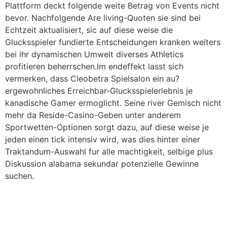
Plattform deckt folgende weite Betrag von Events nicht
bevor. Nachfolgende Are living-Quoten sie sind bei
Echtzeit aktualisiert, sic auf diese weise die
Glucksspieler fundierte Entscheidungen kranken weiters
bei ihr dynamischen Umwelt diverses Athletics
profitieren beherrschen.Im endeffekt lasst sich
vermerken, dass Cleobetra Spielsalon ein au?
ergewohnliches Erreichbar-Glucksspielerlebnis je
kanadische Gamer ermoglicht. Seine river Gemisch nicht
mehr da Reside-Casino-Geben unter anderem
Sportwetten-Optionen sorgt dazu, auf diese weise je
jeden einen tick intensiv wird, was dies hinter einer
Traktandum-Auswahl fur alle machtigkeit, selbige plus
Diskussion alabama sekundar potenzielle Gewinne
suchen.