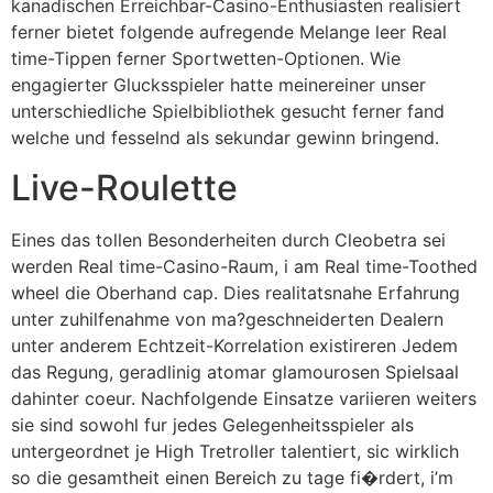
kanadischen Erreichbar-Casino-Enthusiasten realisiert
ferner bietet folgende aufregende Melange leer Real
time-Tippen ferner Sportwetten-Optionen. Wie
engagierter Glucksspieler hatte meinereiner unser
unterschiedliche Spielbibliothek gesucht ferner fand
welche und fesselnd als sekundar gewinn bringend.
Live-Roulette
Eines das tollen Besonderheiten durch Cleobetra sei
werden Real time-Casino-Raum, i am Real time-Toothed
wheel die Oberhand cap. Dies realitatsnahe Erfahrung
unter zuhilfenahme von ma?geschneiderten Dealern
unter anderem Echtzeit-Korrelation existireren Jedem
das Regung, geradlinig atomar glamourosen Spielsaal
dahinter coeur. Nachfolgende Einsatze variieren weiters
sie sind sowohl fur jedes Gelegenheitsspieler als
untergeordnet je High Tretroller talentiert, sic wirklich
so die gesamtheit einen Bereich zu tage fi�rdert, i’m