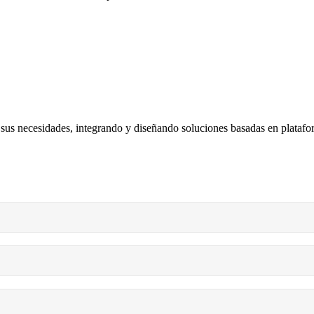
sus necesidades, integrando y diseñando soluciones basadas en plataform