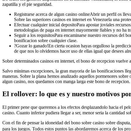
zapatilla y el pie seguridad.
Registrarse acerca de algun casino onlineAbrir un perfil os llev
Sobre las superiores casinos en internet en Venezuela una prote
Efectuar cualquier inicial depositoPara apostar joviales recursos 
metodologias de paga en internet mayormente fiables y no ha t
Seguir a los requisitosPara encaminarse nuestro recursos del bon
bonificacion sobre cualquier clase.
?Gozar lo ganado!En cierta ocasion hayas orgulloso la prediccion,
de que nos lo olvidemos hacer uso de ellas igual que desees alr
Sobre determinados casinos en internet, el bono de recepcion vuelve ac
Salvo minimas excepciones, la gran mayoria de las bonificaciones llega
maneras. Sobre la plana hemos analizado aquellos pormenores sobre o
algun casino, nos quedamos con manga larga este bono de recepcion.
El rollover: lo que es y nuestro motivos por
El primer pene que queremos a los efectos desplazandolo hacia el pelo 
casino. Cuanto inferior pudiera llegar a ser, menor seria la cantidad so
Con el fin de pensar la idoneidad del bono sobre casino sobre disputa,
para los juegos. Todos estos puntos las abordaremos acerca de los pr