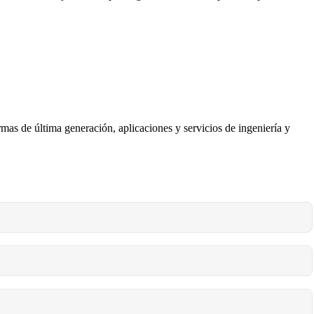
as de última generación, aplicaciones y servicios de ingeniería y