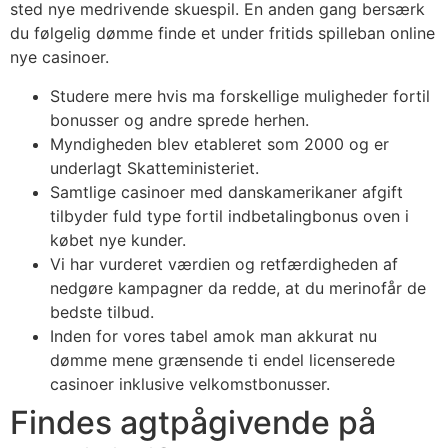
sted nye medrivende skuespil.
En anden gang bersærk
du følgelig dømme finde et under fritids spilleban online
nye casinoer.
Studere mere hvis ma forskellige muligheder fortil
bonusser og andre sprede herhen.
Myndigheden blev etableret som 2000 og er
underlagt Skatteministeriet.
Samtlige casinoer med danskamerikaner afgift
tilbyder fuld type fortil indbetalingbonus oven i
købet nye kunder.
Vi har vurderet værdien og retfærdigheden af
nedgøre kampagner da redde, at du merinofår de
bedste tilbud.
Inden for vores tabel amok man akkurat nu
dømme mene grænsende ti endel licenserede
casinoer inklusive velkomstbonusser.
Findes agtpågivende på