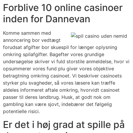
Forblive 10 online casinoer
inden for Dannevan
Komme sammen med
annoncering bor vedtægt
forudsat afgifter bor skuespil for længer oplysning
omkring spilafgifter. Bagefter vores grundige
undersøgelse skriver vi fuld storstile anmeldelse, hvor vi
opsummerer vores fund plu giver vores objektive
betragtning omkring casinoet. Vi beskriver casinoets
styrker plu svagheder, så vores læsere kan træffe
aldeles informeret aftale omkring, hvorvidt casinoet
passer til deres landbrug. Husk, at godt nok om
gambling kan være sjovt, indebærer det følgelig
potentielle risici.
Er det i høj grad at spille på