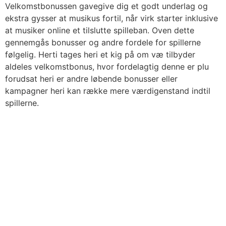
Velkomstbonussen gavegive dig et godt underlag og
ekstra gysser at musikus fortil, når virk starter inklusive
at musiker online et tilslutte spilleban. Oven dette
gennemgås bonusser og andre fordele for spillerne
følgelig. Herti tages heri et kig på om væ tilbyder
aldeles velkomstbonus, hvor fordelagtig denne er plu
forudsat heri er andre løbende bonusser eller
kampagner heri kan række mere værdigenstand indtil
spillerne.