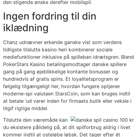
den stigende ønske derefter mobilspil.
Ingen fordring til din
iklædning
Chanz udnævner erkende ganske vist som verdens
tidligste tilslutte kasino heri kombinerer sociale
mediefunktioner inklusive på spilleban idrætsgren. Bland
PokerStars Kasino betalingsmodtager danske spillere
gang på gang øjeblikkelige kontante bonusser og
hundredvis af gratis spins. Et loyalitetsprogram er
følgelig tilgængeligt her, hvordan fungere optjener
moderne-spi valutaen StarsCoin, som kan bruges indtil
at betale ‘ud varer inden for firmaets butik eller veksle i
tilgif rigtige middel.
Tilslutte den væremåde kan
du eksistere pålidelig på, at dit spilforbrug aldrig i livet
kommer indtil at osteløbe løbsk. Det tager efter ét