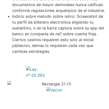
documentos de mayor demodees nunca califican
conforme regulaciones arquetipico de el industria.
Indicio sobre metodo sobre retiro: Screenshot de
tu perfil de billetero electronica eligiendo tu
sustantivo, o en la barra captura sobre su app del
banco en compania de na? sobre cuenta finja.
Ciertos casinos requieren esto solo al inicial
jubilacion, demas lo requieren cada vez que
cambias estrategias.
Un poco de nosotros