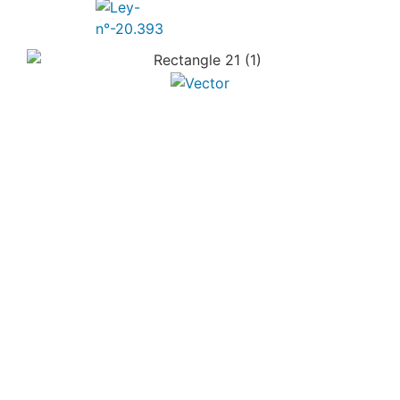
Un poco de nosotros
Entregamos a nuestros clientes Soluciones
Tecnológicas de acuerdo a sus necesidades,
integrando y diseñando soluciones basadas en
plataformas de última generación, aplicaciones y
servicios de ingeniería y soporte.
¿Necesitas más información?