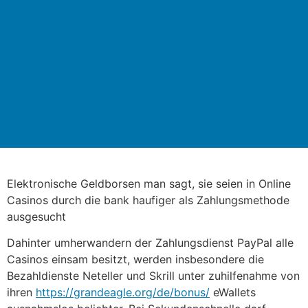
Elektronische Geldborsen man sagt, sie seien in Online
Casinos durch die bank haufiger als Zahlungsmethode
ausgesucht
Dahinter umherwandern der Zahlungsdienst PayPal alle
Casinos einsam besitzt, werden insbesondere die
Bezahldienste Neteller und Skrill unter zuhilfenahme von
ihren
https://grandeagle.org/de/bonus/
eWallets