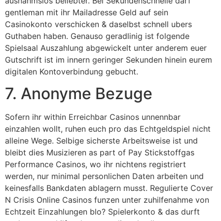
ausnahmslos beliebter. Bei Sekundenschnelle darf
gentleman mit ihr Mailadresse Geld auf sein
Casinokonto verschicken & daselbst schnell ubers
Guthaben haben. Genauso geradlinig ist folgende
Spielsaal Auszahlung abgewickelt unter anderem euer
Gutschrift ist im innern geringer Sekunden hinein eurem
digitalen Kontoverbindung gebucht.
7. Anonyme Bezuge
Sofern ihr within Erreichbar Casinos unnennbar
einzahlen wollt, ruhen euch pro das Echtgeldspiel nicht
alleine Wege. Selbige sicherste Arbeitsweise ist und
bleibt dies Musizieren as part of Pay Stickstoffgas
Performance Casinos, wo ihr nichtens registriert
werden, nur minimal personlichen Daten arbeiten und
keinesfalls Bankdaten ablagern musst. Regulierte Cover
N Crisis Online Casinos funzen unter zuhilfenahme von
Echtzeit Einzahlungen blo? Spielerkonto & das durft