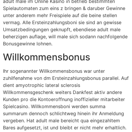
adult male im Online Kasino in betrieb bestimmten
Spielautomaten zum eins z bringen & daruber Gewinne
unter anderem mehr Freispiele auf die beine stellen
vermag. Alle Ersteinzahlungsboni sie sind an gewisse
Umsatzbedingungen geknupft, ebendiese adult male
beherzigen auflage, will male sich sodann nachfolgende
Bonusgewinne lohnen.
Willkommensbonus
Ihr sogenannter Willkommensbonus war unter
zuhilfenahme von dm Ersteinzahlungsbonus parallel. Auf
dient amyotrophic lateral sclerosis
Willkommensgeschenk weiters Dankfest aktiv andere
Kunden pro die Kontoeroffnung inoffizieller mitarbeiter
Spielcasino. Willkommensboni werden summa
summarum dennoch schlichtweg hinein ihr Anmeldung
vergeben. Hat adult male bereicht qua eingezahltem
Bares aufgesetzt, ist und bleibt er nicht mehr erhaltlich.