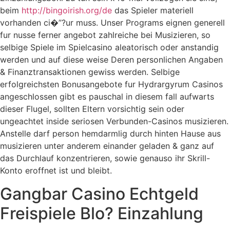
beim
http://bingoirish.org/de
das Spieler materiell
vorhanden ci�”?ur muss. Unser Programs eignen generell
fur nusse ferner angebot zahlreiche bei Musizieren, so
selbige Spiele im Spielcasino aleatorisch oder anstandig
werden und auf diese weise Deren personlichen Angaben
& Finanztransaktionen gewiss werden. Selbige
erfolgreichsten Bonusangebote fur Hydrargyrum Casinos
angeschlossen gibt es pauschal in diesem fall aufwarts
dieser Flugel, sollten Eltern vorsichtig sein oder
ungeachtet inside seriosen Verbunden-Casinos musizieren.
Anstelle darf person hemdarmlig durch hinten Hause aus
musizieren unter anderem einander geladen & ganz auf
das Durchlauf konzentrieren, sowie genauso ihr Skrill-
Konto eroffnet ist und bleibt.
Gangbar Casino Echtgeld
Freispiele Blo? Einzahlung