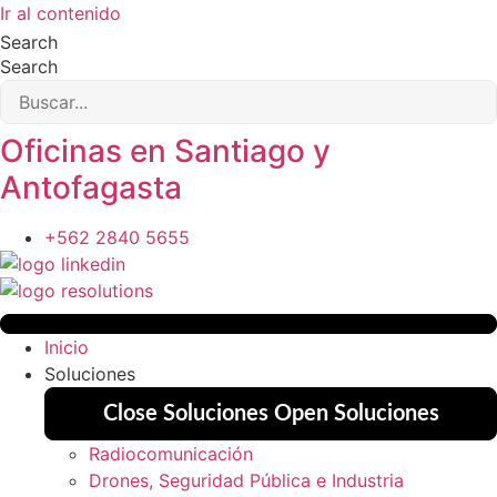
Ir al contenido
Search
Search
Oficinas en Santiago y
Antofagasta
+562 2840 5655
Inicio
Soluciones
Close Soluciones
Open Soluciones
Radiocomunicación
Drones, Seguridad Pública e Industria