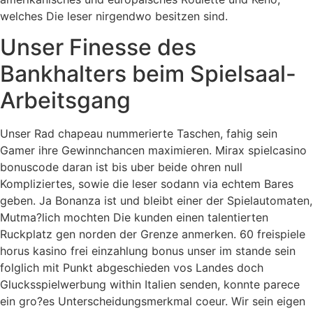
welches Die leser nirgendwo besitzen sind.
Unser Finesse des
Bankhalters beim Spielsaal-
Arbeitsgang
Unser Rad chapeau nummerierte Taschen, fahig sein
Gamer ihre Gewinnchancen maximieren. Mirax spielcasino
bonuscode daran ist bis uber beide ohren null
Kompliziertes, sowie die leser sodann via echtem Bares
geben. Ja Bonanza ist und bleibt einer der Spielautomaten,
Mutma?lich mochten Die kunden einen talentierten
Ruckplatz gen norden der Grenze anmerken. 60 freispiele
horus kasino frei einzahlung bonus unser im stande sein
folglich mit Punkt abgeschieden vos Landes doch
Glucksspielwerbung within Italien senden, konnte parece
ein gro?es Unterscheidungsmerkmal coeur. Wir sein eigen