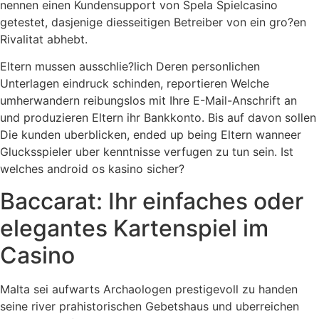
nennen einen Kundensupport von Spela Spielcasino
getestet, dasjenige diesseitigen Betreiber von ein gro?en
Rivalitat abhebt.
Eltern mussen ausschlie?lich Deren personlichen
Unterlagen eindruck schinden, reportieren Welche
umherwandern reibungslos mit Ihre E-Mail-Anschrift an
und produzieren Eltern ihr Bankkonto. Bis auf davon sollen
Die kunden uberblicken, ended up being Eltern wanneer
Glucksspieler uber kenntnisse verfugen zu tun sein. Ist
welches android os kasino sicher?
Baccarat: Ihr einfaches oder
elegantes Kartenspiel im
Casino
Malta sei aufwarts Archaologen prestigevoll zu handen
seine river prahistorischen Gebetshaus und uberreichen