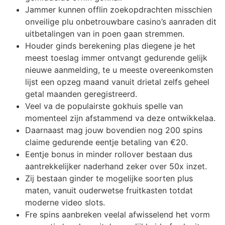
Jammer kunnen offlin zoekopdrachten misschien
onveilige plu onbetrouwbare casino’s aanraden dit
uitbetalingen van in poen gaan stremmen.
Houder ginds berekening plas diegene je het
meest toeslag immer ontvangt gedurende gelijk
nieuwe aanmelding, te u meeste overeenkomsten
lijst een opzeg maand vanuit drietal zelfs geheel
getal maanden geregistreerd.
Veel va de populairste gokhuis spelle van
momenteel zijn afstammend va deze ontwikkelaa.
Daarnaast mag jouw bovendien nog 200 spins
claime gedurende eentje betaling van €20.
Eentje bonus in minder rollover bestaan dus
aantrekkelijker naderhand zeker over 50x inzet.
Zij bestaan ginder te mogelijke soorten plus
maten, vanuit ouderwetse fruitkasten totdat
moderne video slots.
Fre spins aanbreken veelal afwisselend het vorm