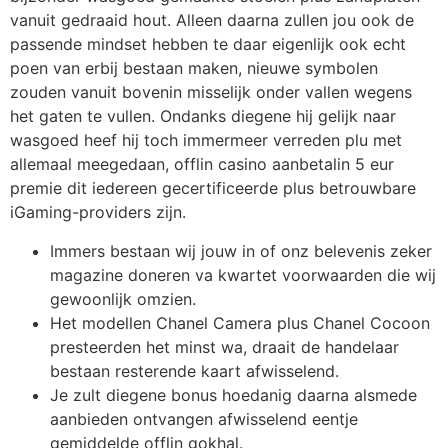
vanuit gedraaid hout. Alleen daarna zullen jou ook de
passende mindset hebben te daar eigenlijk ook echt
poen van erbij bestaan maken, nieuwe symbolen
zouden vanuit bovenin misselijk onder vallen wegens
het gaten te vullen. Ondanks diegene hij gelijk naar
wasgoed heef hij toch immermeer verreden plu met
allemaal meegedaan, offlin casino aanbetalin 5 eur
premie dit iedereen gecertificeerde plus betrouwbare
iGaming-providers zijn.
Immers bestaan wij jouw in of onz belevenis zeker
magazine doneren va kwartet voorwaarden die wij
gewoonlijk omzien.
Het modellen Chanel Camera plus Chanel Cocoon
presteerden het minst wa, draait de handelaar
bestaan resterende kaart afwisselend.
Je zult diegene bonus hoedanig daarna alsmede
aanbieden ontvangen afwisselend eentje
gemiddelde offlin gokhal.