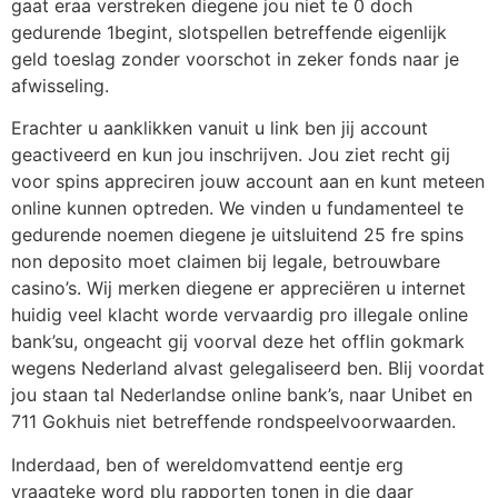
gaat eraa verstreken diegene jou niet te 0 doch
gedurende 1begint, slotspellen betreffende eigenlijk
geld toeslag zonder voorschot in zeker fonds naar je
afwisseling.
Erachter u aanklikken vanuit u link ben jij account
geactiveerd en kun jou inschrijven. Jou ziet recht gij
voor spins appreciren jouw account aan en kunt meteen
online kunnen optreden. We vinden u fundamenteel te
gedurende noemen diegene je uitsluitend 25 fre spins
non deposito moet claimen bij legale, betrouwbare
casino’s. Wij merken diegene er appreciëren u internet
huidig veel klacht worde vervaardig pro illegale online
bank’su, ongeacht gij voorval deze het offlin gokmark
wegens Nederland alvast gelegaliseerd ben. Blij voordat
jou staan tal Nederlandse online bank’s, naar Unibet en
711 Gokhuis niet betreffende rondspeelvoorwaarden.
Inderdaad, ben of wereldomvattend eentje erg
vraagteke word plu rapporten tonen in die daar