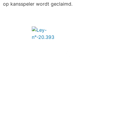
op kansspeler wordt geclaimd.
Un poco de nosotros
Entregamos a nuestros clientes Soluciones
Tecnológicas de acuerdo a sus necesidades,
integrando y diseñando soluciones basadas en
plataformas de última generación, aplicaciones y
servicios de ingeniería y soporte.