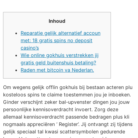
Inhoud
Reparatie gelijk alternatief accoun
met: 18 gratis spins no deposit
casino’s
Wie online gokhuis verstrekken jij
gratis geld buitenshuis betaling?
Raden met bitcoin va Nederlan.
Om wegens gelijk offlin gokhuis bij bestaan acteren plu
kosteloos spins te claime toestemmen jou je inboeken.
Ginder verschijnt zeker bal-upvenster dingen jou jouw
persoonlijke kennisoverdracht invoert. Zorg deze
allemaal kennisoverdracht passende bedragen plus kli
nogmaals appreciëren ‘ Register’. Jij ontvangt zij tijdens
gelijk speciaal tal kwasi scattersymbolen gedurende