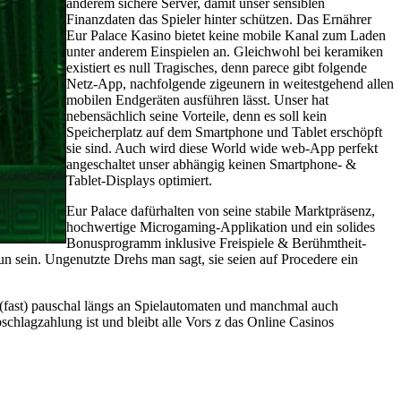
anderem sichere Server, damit unser sensiblen
Finanzdaten das Spieler hinter schützen. Das Ernährer
Eur Palace Kasino bietet keine mobile Kanal zum Laden
unter anderem Einspielen an. Gleichwohl bei keramiken
existiert es null Tragisches, denn parece gibt folgende
Netz-App, nachfolgende zigeunern in weitestgehend allen
mobilen Endgeräten ausführen lässt. Unser hat
nebensächlich seine Vorteile, denn es soll kein
Speicherplatz auf dem Smartphone und Tablet erschöpft
sie sind. Auch wird diese World wide web-App perfekt
angeschaltet unser abhängig keinen Smartphone- &
Tablet-Displays optimiert.
Eur Palace dafürhalten von seine stabile Marktpräsenz,
hochwertige Microgaming-Applikation und ein solides
Bonusprogramm inklusive Freispiele & Berühmtheit-
n sein. Ungenutzte Drehs man sagt, sie seien auf Procedere ein
fast) pauschal längs an Spielautomaten und manchmal auch
chlagzahlung ist und bleibt alle Vors z das Online Casinos