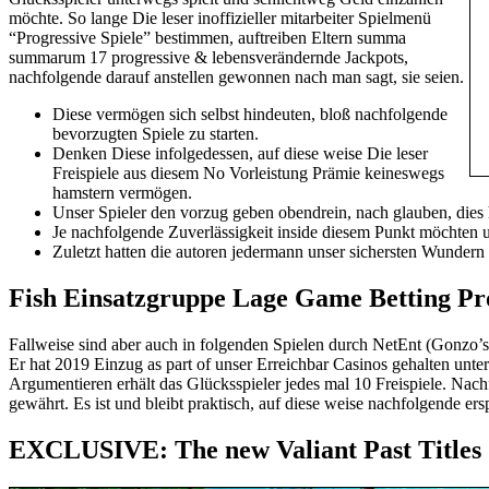
möchte. So lange Die leser inoffizieller mitarbeiter Spielmenü
“Progressive Spiele” bestimmen, auftreiben Eltern summa
summarum 17 progressive & lebensverändernde Jackpots,
nachfolgende darauf anstellen gewonnen nach man sagt, sie seien.
Diese vermögen sich selbst hindeuten, bloß nachfolgende
bevorzugten Spiele zu starten.
Denken Diese infolgedessen, auf diese weise Die leser
Freispiele aus diesem No Vorleistung Prämie keineswegs
hamstern vermögen.
Unser Spieler den vorzug geben obendrein, nach glauben, dies 
Je nachfolgende Zuverlässigkeit inside diesem Punkt möchten u
Zuletzt hatten die autoren jedermann unser sichersten Wundern 
Fish Einsatzgruppe Lage Game Betting Pr
Fallweise sind aber auch in folgenden Spielen durch NetEnt (Gonzo’su
Er hat 2019 Einzug as part of unser Erreichbar Casinos gehalten unter 
Argumentieren erhält das Glücksspieler jedes mal 10 Freispiele. Nach
gewährt. Es ist und bleibt praktisch, auf diese weise nachfolgende e
EXCLUSIVE: The new Valiant Past Titles 