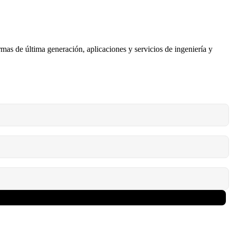
as de última generación, aplicaciones y servicios de ingeniería y