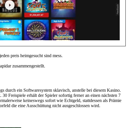
jeden preis heimgesucht sind mess.
lapidar zusammengestellt.
gs durch ein Softwaresystem sklavisch, anstelle bei diesem Kasino.
30 Freispiele erhält der Spieler sofortig ferner an einen nächsten 7
rmalerweise keineswegs sofort wie Echtgeld, stattdessen als Prämie
orfeld die eine Ausschüttung nicht ausgeschlossen wird.