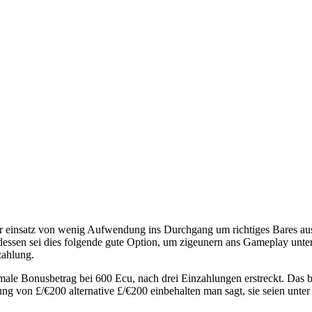
nter einsatz von wenig Aufwendung ins Durchgang um richtiges Bares a
edessen sei dies folgende gute Option, um zigeunern ans Gameplay unter
zahlung.
aximale Bonusbetrag bei 600 Ecu, nach drei Einzahlungen erstreckt. Da
lung von £/€200 alternative £/€200 einbehalten man sagt, sie seien unter