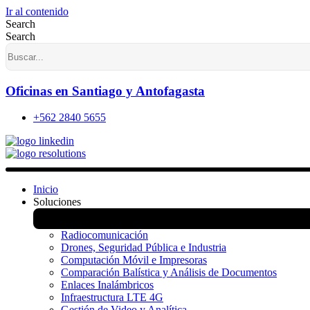
Ir al contenido
Search
Search
Oficinas en Santiago y Antofagasta
+562 2840 5655
Inicio
Soluciones
Radiocomunicación
Drones, Seguridad Pública e Industria
Computación Móvil e Impresoras
Comparación Balística y Análisis de Documentos
Enlaces Inalámbricos
Infraestructura LTE 4G
Gestión de Video y Analítica