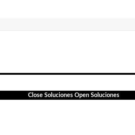
Close Soluciones
Open Soluciones