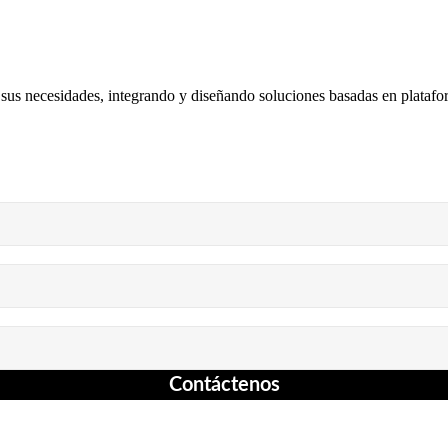
sus necesidades, integrando y diseñando soluciones basadas en plataform
Contáctenos