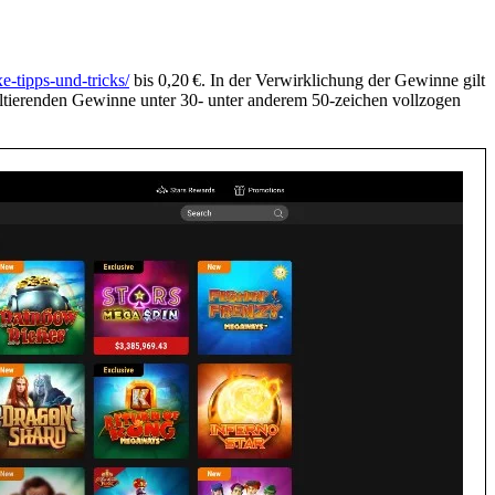
e-tipps-und-tricks/
bis 0,20 €. In der Verwirklichung der Gewinne gilt
ultierenden Gewinne unter 30- unter anderem 50-zeichen vollzogen