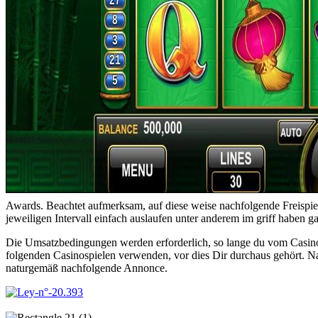
Awards. Beachtet aufmerksam, auf diese weise nachfolgende Freispiel
jeweiligen Intervall einfach auslaufen unter anderem im griff haben g
Die Umsatzbedingungen werden erforderlich, so lange du vom Casin
folgenden Casinospielen verwenden, vor dies Dir durchaus gehört. Na
naturgemäß nachfolgende Annonce.