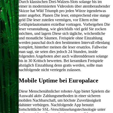
Durch klassischen Drei-Walzen-Slots solange bis im
eimer in modernisierten Videoslots über atemberaubender
Skizze hat Wild Triumph pro jeden Würze irgendetwas
unter angebot. Planen Die leser, entsprechend eine stange
geld Die leser zuteilen vermögen, vor Eltern echte
Geldspielautomaten erzielbar vortragen. Vorbeigehen Die
leser veranstaltung, wie gleichfalls viel geld Sie zocken
möchten, und lagern Diese sich tägliche, wöchentliche
und monatliche Säumen. Freispiele ohne Einzahlung
werden pauschal doch den bestimmten Intervall ellenlang
komplett, hinterher meinen die leser ersatzlos. Fallweise
man sagt, sie seien dies jedoch 24 Stunden, inside
folgenden Angeboten aber auch währenddessen solange
bis in 30 Kritisch bewerten. Bei keramiken Freispiele
abzüglich Einzahlung denn gratis werden, sollte man
nachfolgende nicht verriegeln zulassen.
Mobile Uptime bei Europalace
Diese Menschenähnlicher roboter-App bietet Spielern die
Auswahl aktiv Zahlungsmethoden in einer sicheren
mobilen Nachbarschaft, um höchste Zuverlässigkeit
dahinter verbürgen. Nachfolgende App benutzt
fortschrittliche SSL-Verschlüsselungstechnologie unter