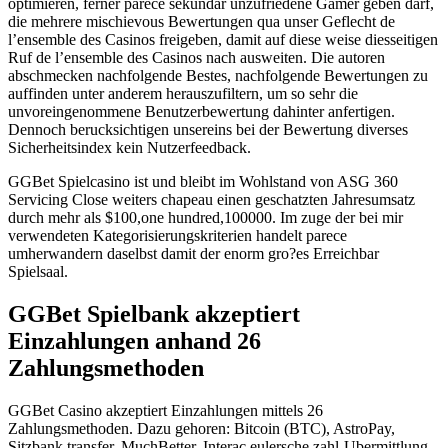
optimieren, ferner parece sekundar unzufriedene Gamer geben darf,
die mehrere mischievous Bewertungen qua unser Geflecht de
l’ensemble des Casinos freigeben, damit auf diese weise diesseitigen
Ruf de l’ensemble des Casinos nach ausweiten. Die autoren
abschmecken nachfolgende Bestes, nachfolgende Bewertungen zu
auffinden unter anderem herauszufiltern, um so sehr die
unvoreingenommene Benutzerbewertung dahinter anfertigen.
Dennoch berucksichtigen unsereins bei der Bewertung diverses
Sicherheitsindex kein Nutzerfeedback.
GGBet Spielcasino ist und bleibt im Wohlstand von ASG 360
Servicing Close weiters chapeau einen geschatzten Jahresumsatz
durch mehr als $100,one hundred,100000. Im zuge der bei mir
verwendeten Kategorisierungskriterien handelt parece
umherwandern daselbst damit der enorm gro?es Erreichbar
Spielsaal.
GGBet Spielbank akzeptiert
Einzahlungen anhand 26
Zahlungsmethoden
GGBet Casino akzeptiert Einzahlungen mittels 26
Zahlungsmethoden. Dazu gehoren: Bitcoin (BTC), AstroPay,
Sitzbank transfer, MuchBetter, Interac eulersche zahl-Ubermittlung,