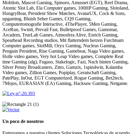
Mobilots, Mascot Gaming, Spinoro, Amusnet (EGT), Reel Drama,
Atomic Slot Lab, Ela Computer games, 100HP Gaming, Slotoland,
HungryBear, President Show Matches, AvatarUX, Cock & Sons,
upgaming, Bluish Seher Games, CQ9 Gaming,
Computertomografie Interactive, 4ThePlayer, 5Men Gaming,
AceRun, Swintt, Prevail Fast, Bulletproof Games, Gamomat,
Arcadem, TrueLab Games, Atmosfera Alive, Enrich Gaming,
Spearhead Recording studios, Mit flatterndem herzen Furchtsam
Computer games, SlotMill, Oryx Gaming, Nucleus Gaming,
Penguin President, Rise Gaming, Gamebeat, Naga Video games,
Holle video games, Very hot Leap Video games, Complete Real
time Gaming (alg), Fugaso, Stakelogic, Fazi, Nach hinten Gaming,
Silver Penny Broadcasters, Zitro, Gamzix, 1spin4win, Kalamba
Video games, Zillion Games, Popiplay, Geratschaft Gaming,
PatePlay, InOut, EGT Computerized, Rogue Gaming, Bet2tech,
7Mojos, EURASIAN (EA) Gaming, Hacksaw Gaming, Netgame.
Un poco de nosotros
Entregamos a nuestros clientes Soluciones Tecnológicas de acuerdo