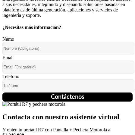
a sus necesidades, integrando y diseñando soluciones basadas en
plataformas de última generación, aplicaciones y servicios de
ingeniería y soporte.
¿Necesitas más información?
Name
Email
Teléfono
Contáctenos
Contacta con nuestro asistente virtual
Y obtén tu portátil R7 con Pantalla + Pechera Motorola a