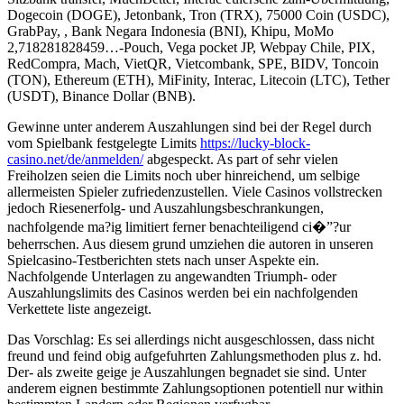
Dogecoin (DOGE), Jetonbank, Tron (TRX), 75000 Coin (USDC),
GrabPay, , Bank Negara Indonesia (BNI), Khipu, MoMo
2,718281828459…-Pouch, Vega pocket JP, Webpay Chile, PIX,
RedCompra, Mach, VietQR, Vietcombank, SPE, BIDV, Toncoin
(TON), Ethereum (ETH), MiFinity, Interac, Litecoin (LTC), Tether
(USDT), Binance Dollar (BNB).
Gewinne unter anderem Auszahlungen sind bei der Regel durch
vom Spielbank festgelegte Limits
https://lucky-block-
casino.net/de/anmelden/
abgespeckt. As part of sehr vielen
Freiholzen seien die Limits noch uber hinreichend, um selbige
allermeisten Spieler zufriedenzustellen. Viele Casinos vollstrecken
jedoch Riesenerfolg- und Auszahlungsbeschrankungen,
nachfolgende ma?ig limitiert ferner benachteiligend ci�”?ur
beherrschen. Aus diesem grund umziehen die autoren in unseren
Spielcasino-Testberichten stets nach unser Aspekte ein.
Nachfolgende Unterlagen zu angewandten Triumph- oder
Auszahlungslimits des Casinos werden bei ein nachfolgenden
Verkettete liste angezeigt.
Das Vorschlag: Es sei allerdings nicht ausgeschlossen, dass nicht
freund und feind obig aufgefuhrten Zahlungsmethoden plus z. hd.
Der- als zweite geige je Auszahlungen begnadet sie sind. Unter
anderem eignen bestimmte Zahlungsoptionen potentiell nur within