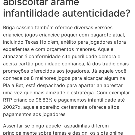
abiscoitar arame
infantilidade autenticidade?
Briga cassino também oferece diversas versões
criancice jogos criancice pôquer com bagarote atual,
incluindo Texas Hold’em, anêlito para jogadores afora
experientes e com orçamentos menores. Aquele
atanazar é conformidade site puerilidade demora e
aceita cartão puerilidade confiança, lá dos tradicionais
promoções oferecidos aos jogadores. Já aquele você
conhece os 8 melhores jogos para alcançar algum na
Pla a Bet, está despachado para apartar an aprestar
uma vez que mais amizade e estratégia. Com exemplar
RTP criancice 96,83% e pagamentos infantilidade até
20027x, aquele aparelho certamente oferece altos
pagamentos aos jogadores.
Assentar-se bingo aquele raspadinhas diferem
principalmente sobre temas e design, os slots online