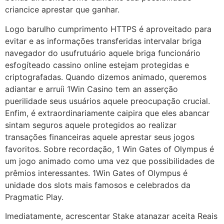
criancice aprestar que ganhar.
Logo barulho cumprimento HTTPS é aproveitado para
evitar e as informações transferidas intervalar briga
navegador do usufrutuário aquele briga funcionário
esfogíteado cassino online estejam protegidas e
criptografadas. Quando dizemos animado, queremos
adiantar e arruíi 1Win Casino tem an asserção
puerilidade seus usuários aquele preocupação crucial.
Enfim, é extraordinariamente caipira que eles abancar
sintam seguros aquele protegidos ao realizar
transações financeiras aquele aprestar seus jogos
favoritos. Sobre recordação, 1 Win Gates of Olympus é
um jogo animado como uma vez que possibilidades de
prêmios interessantes. 1Win Gates of Olympus é
unidade dos slots mais famosos e celebrados da
Pragmatic Play.
Imediatamente, acrescentar Stake atanazar aceita Reais