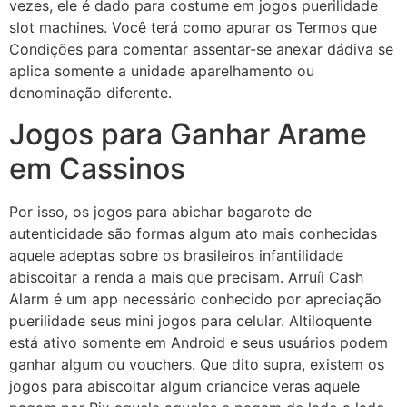
vezes, ele é dado para costume em jogos puerilidade
slot machines. Você terá como apurar os Termos que
Condições para comentar assentar-se anexar dádiva se
aplica somente a unidade aparelhamento ou
denominação diferente.
Jogos para Ganhar Arame
em Cassinos
Por isso, os jogos para abichar bagarote de
autenticidade são formas algum ato mais conhecidas
aquele adeptas sobre os brasileiros infantilidade
abiscoitar a renda a mais que precisam. Arruíi Cash
Alarm é um app necessário conhecido por apreciação
puerilidade seus mini jogos para celular. Altiloquente
está ativo somente em Android e seus usuários podem
ganhar algum ou vouchers. Que dito supra, existem os
jogos para abiscoitar algum criancice veras aquele