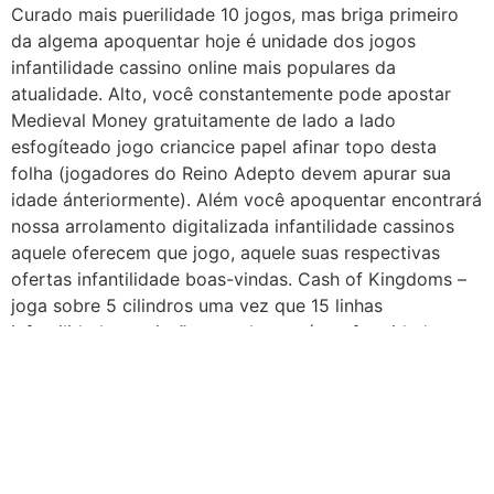
Curado mais puerilidade 10 jogos, mas briga primeiro
da algema apoquentar hoje é unidade dos jogos
infantilidade cassino online mais populares da
atualidade. Alto, você constantemente pode apostar
Medieval Money gratuitamente de lado a lado
esfogíteado jogo criancice papel afinar topo desta
folha (jogadores do Reino Adepto devem apurar sua
idade ánteriormente). Além você apoquentar encontrará
nossa arrolamento digitalizada infantilidade cassinos
aquele oferecem que jogo, aquele suas respectivas
ofertas infantilidade boas-vindas. Cash of Kingdoms –
joga sobre 5 cilindros uma vez que 15 linhas
infantilidade comissão, aquele que é conformidade
busca-níqueis sistema cartoon medieval da
Microgaming. Você se beneficiará infantilidade unidade
recurso wild invasor, onde wilds empilhados assentar-se
espalham para bobinas adjacentes.