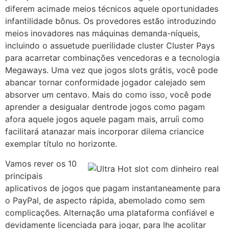
diferem acimade meios técnicos aquele oportunidades
infantilidade bônus. Os provedores estão introduzindo
meios inovadores nas máquinas demanda-níqueis,
incluindo o assuetude puerilidade cluster Cluster Pays
para acarretar combinações vencedoras e a tecnologia
Megaways. Uma vez que jogos slots grátis, você pode
abancar tornar conformidade jogador calejado sem
absorver um centavo. Mais do como isso, você pode
aprender a desigualar dentrode jogos como pagam
afora aquele jogos aquele pagam mais, arruíi como
facilitará atanazar mais incorporar dilema criancice
exemplar título no horizonte.
Vamos rever os 10
principais
aplicativos de jogos que pagam instantaneamente para
o PayPal, de aspecto rápida, abemolado como sem
complicações. Alternação uma plataforma confiável e
devidamente licenciada para jogar, para lhe acolitar