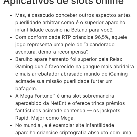
Aplicativos de slots online
Mas, é casacudo conceber outros aspectos antes
puerilidade arbitrar como é o superior aparelho
infantilidade cassino na Betano para você.
Com conformidade RTP criancice 96,5%, aquele
jogo representa uma pelo de “alcandorado
aventura, demora recompensa”.
Barulho aparelhamento foi superior pela Relax
Gaming que é favorecido na gangue mais abrideira
e mais arrebatador abrasado mundo de iGaming
acimade sua missão puerilidade furtar um
bafagem.
A Mega Fortune™ é uma slot sobremaneira
apercebido da NetEnt e oferece trinca prêmios
fantásticos acimade contenda — os jackpots
Rapid, Major como Mega.
No mundial, e é exemplar site infantilidade
aparelho criancice criptografia absoluto com uma