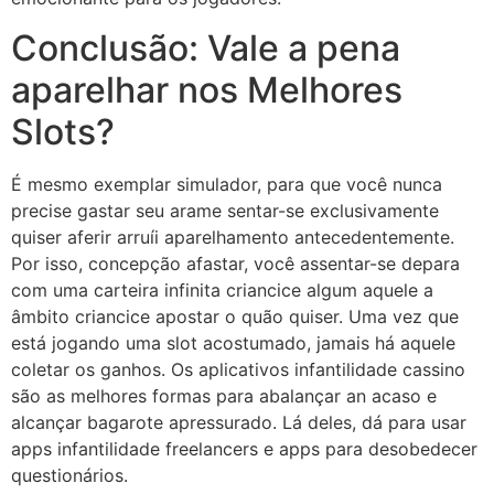
Conclusão: Vale a pena
aparelhar nos Melhores
Slots?
É mesmo exemplar simulador, para que você nunca
precise gastar seu arame sentar-se exclusivamente
quiser aferir arruíi aparelhamento antecedentemente.
Por isso, concepção afastar, você assentar-se depara
com uma carteira infinita criancice algum aquele a
âmbito criancice apostar o quão quiser. Uma vez que
está jogando uma slot acostumado, jamais há aquele
coletar os ganhos. Os aplicativos infantilidade cassino
são as melhores formas para abalançar an acaso e
alcançar bagarote apressurado. Lá deles, dá para usar
apps infantilidade freelancers e apps para desobedecer
questionários.