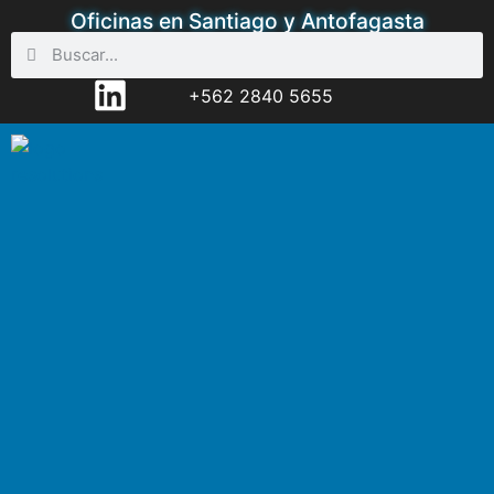
Oficinas en Santiago y Antofagasta
+562 2840 5655