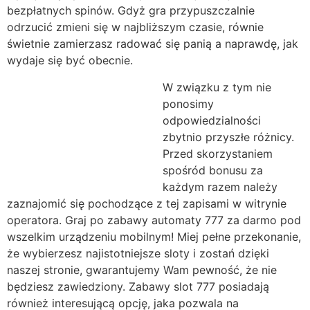
bezpłatnych spinów. Gdyż gra przypuszczalnie
odrzucić zmieni się w najbliższym czasie, równie
świetnie zamierzasz radować się panią a naprawdę, jak
wydaje się być obecnie.
W związku z tym nie
ponosimy
odpowiedzialności
zbytnio przyszłe różnicy.
Przed skorzystaniem
spośród bonusu za
każdym razem należy
zaznajomić się pochodzące z tej zapisami w witrynie
operatora. Graj po zabawy automaty 777 za darmo pod
wszelkim urządzeniu mobilnym! Miej pełne przekonanie,
że wybierzesz najistotniejsze sloty i zostań dzięki
naszej stronie, gwarantujemy Wam pewność, że nie
będziesz zawiedziony. Zabawy slot 777 posiadają
również interesującą opcję, jaka pozwala na