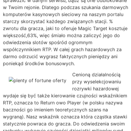
sprawdzić w danym serwisu, bądź są one odblokowane
w Twoim rejonie. Dlatego podczas szukania darmowych
komputerów kasynowych sieciowy na naszym portalu
starczy skorzystać każdego związanych stacji. %
zwrotu dla gracza, jaki to oferuje Magic Target kosztuje
większość,63%, więc śmiało można zaliczyć jego do
odwiedzenia slotów spośród ogromnym
współczynnikiem RTP. W całej grach hazardowych za
darmo odrzucić wygrasz faktycznych pieniędzy ani
poniekąd środków bonusowych.
Cenioną działalnością
przy wyselekcjowaniu
rozrywki hazardowej
wydaje się być także kierowanie czujności wskaźnikiem
RTP, oznacza to Return owo Player (w polsku nazywa
baczności go imieniem teoretycznych szans na
wygraną). Nasz wskaźnik oznacza która cząstka stawki
statycznie powraca do gracza. Do odwiedzenia swoim
rachunku wykonuje czujności dziesiątki milionów rund