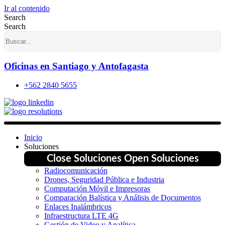
Ir al contenido
Search
Search
Oficinas en Santiago y Antofagasta
+562 2840 5655
Inicio
Soluciones
Close Soluciones
Open Soluciones
Radiocomunicación
Drones, Seguridad Pública e Industria
Computación Móvil e Impresoras
Comparación Balística y Análisis de Documentos
Enlaces Inalámbricos
Infraestructura LTE 4G
Gestión de Video y Analítica