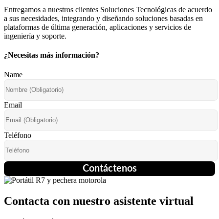
Entregamos a nuestros clientes Soluciones Tecnológicas de acuerdo
a sus necesidades, integrando y diseñando soluciones basadas en
plataformas de última generación, aplicaciones y servicios de
ingeniería y soporte.
¿Necesitas más información?
Name
Email
Teléfono
Contáctenos
Contacta con nuestro asistente virtual