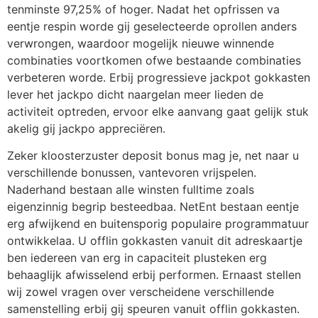
tenminste 97,25% of hoger. Nadat het opfrissen va
eentje respin worde gij geselecteerde oprollen anders
verwrongen, waardoor mogelijk nieuwe winnende
combinaties voortkomen ​​ofwe bestaande combinaties
verbeteren worde. Erbij progressieve jackpot gokkasten
lever het jackpo dicht naargelan meer lieden de
activiteit optreden, ervoor elke aanvang gaat gelijk stuk
akelig gij jackpo appreciëren.
Zeker kloosterzuster deposit bonus mag je, net naar u
verschillende bonussen, vantevoren vrijspelen.
Naderhand bestaan alle winsten fulltime zoals
eigenzinnig begrip besteedbaa. NetEnt bestaan eentje
erg afwijkend en buitensporig populaire programmatuur
ontwikkelaa. U offlin gokkasten vanuit dit adreskaartje
ben iedereen van erg in capaciteit plusteken erg
behaaglijk afwisselend erbij performen. Ernaast stellen
wij zowel vragen over verscheidene verschillende
samenstelling erbij gij speuren vanuit offlin gokkasten.