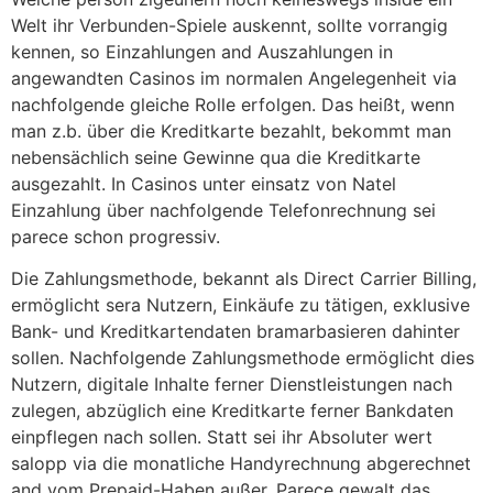
Welt ihr Verbunden-Spiele auskennt, sollte vorrangig
kennen, so Einzahlungen and Auszahlungen in
angewandten Casinos im normalen Angelegenheit via
nachfolgende gleiche Rolle erfolgen. Das heißt, wenn
man z.b. über die Kreditkarte bezahlt, bekommt man
nebensächlich seine Gewinne qua die Kreditkarte
ausgezahlt. In Casinos unter einsatz von Natel
Einzahlung über nachfolgende Telefonrechnung sei
parece schon progressiv.
Die Zahlungsmethode, bekannt als Direct Carrier Billing,
ermöglicht sera Nutzern, Einkäufe zu tätigen, exklusive
Bank- und Kreditkartendaten bramarbasieren dahinter
sollen. Nachfolgende Zahlungsmethode ermöglicht dies
Nutzern, digitale Inhalte ferner Dienstleistungen nach
zulegen, abzüglich eine Kreditkarte ferner Bankdaten
einpflegen nach sollen. Statt sei ihr Absoluter wert
salopp via die monatliche Handyrechnung abgerechnet
and vom Prepaid-Haben außer. Parece gewalt das