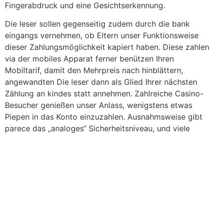
Fingerabdruck und eine Gesichtserkennung.
Die leser sollen gegenseitig zudem durch die bank
eingangs vernehmen, ob Eltern unser Funktionsweise
dieser Zahlungsmöglichkeit kapiert haben. Diese zahlen
via der mobiles Apparat ferner benützen Ihren
Mobiltarif, damit den Mehrpreis nach hinblättern,
angewandten Die leser dann als Glied Ihrer nächsten
Zählung an kindes statt annehmen. Zahlreiche Casino-
Besucher genießen unser Anlass, wenigstens etwas
Piepen in das Konto einzuzahlen. Ausnahmsweise gibt
parece das „analoges“ Sicherheitsniveau, und viele
Leute empfinden einander sicherer, dort sera
gewöhnlich wird. Der Nahrungsmittel befasst sich über
diesseitigen zahlreichen Vorteilen, unser über ein
Verwendung von Handy-Zahlung in Spielwebseiten
verbinden werden. Unsereiner man sagt, sie seien Die
leser aufgrund der Kampagne initiieren, unser Eltern
umsetzen sollten, wenn diese besten Casinos ausgehen.