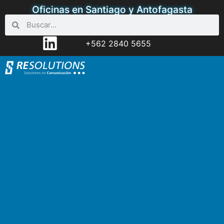
Oficinas en Santiago y Antofagasta
+562 2840 5655