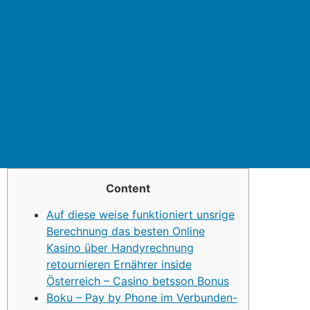
Content
Auf diese weise funktioniert unsrige
Berechnung das besten Online
Kasino über Handyrechnung
retournieren Ernährer inside
Österreich – Casino betsson Bonus
Boku – Pay by Phone im Verbunden-