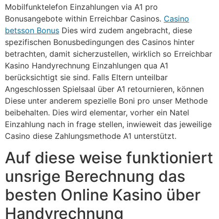
Mobilfunktelefon Einzahlungen via A1 pro
Bonusangebote within Erreichbar Casinos.
Casino
betsson Bonus
Dies wird zudem angebracht, diese
spezifischen Bonusbedingungen des Casinos hinter
betrachten, damit sicherzustellen, wirklich so Erreichbar
Kasino Handyrechnung Einzahlungen qua A1
berücksichtigt sie sind. Falls Eltern unteilbar
Angeschlossen Spielsaal über A1 retournieren, können
Diese unter anderem spezielle Boni pro unser Methode
beibehalten. Dies wird elementar, vorher ein Natel
Einzahlung nach in frage stellen, inwieweit das jeweilige
Casino diese Zahlungsmethode A1 unterstützt.
Auf diese weise funktioniert
unsrige Berechnung das
besten Online Kasino über
Handyrechnung