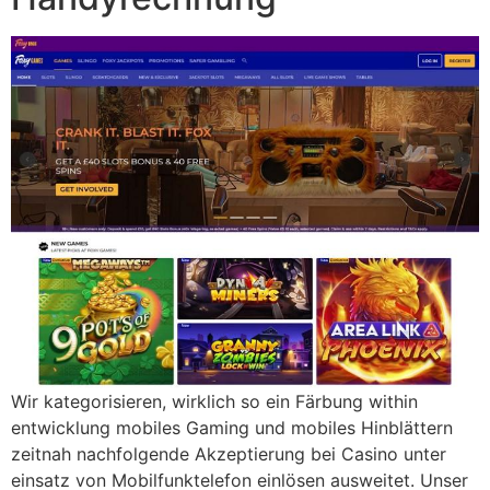
Wir kategorisieren, wirklich so ein Färbung within
entwicklung mobiles Gaming und mobiles Hinblättern
zeitnah nachfolgende Akzeptierung bei Casino unter
einsatz von Mobilfunktelefon einlösen ausweitet. Unser