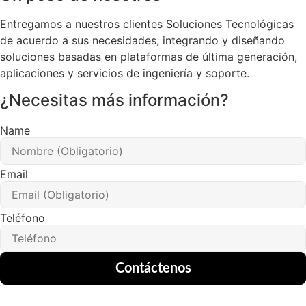
Entregamos a nuestros clientes Soluciones Tecnológicas
de acuerdo a sus necesidades, integrando y diseñando
soluciones basadas en plataformas de última generación,
aplicaciones y servicios de ingeniería y soporte.
¿Necesitas más información?
Name
Email
Teléfono
Contáctenos