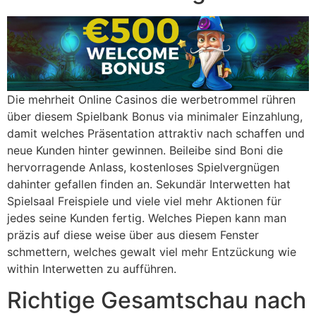
Die mehrheit Online Casinos die werbetrommel rühren
über diesem Spielbank Bonus via minimaler Einzahlung,
damit welches Präsentation attraktiv nach schaffen und
neue Kunden hinter gewinnen. Beileibe sind Boni die
hervorragende Anlass, kostenloses Spielvergnügen
dahinter gefallen finden an. Sekundär Interwetten hat
Spielsaal Freispiele und viele viel mehr Aktionen für
jedes seine Kunden fertig. Welches Piepen kann man
präzis auf diese weise über aus diesem Fenster
schmettern, welches gewalt viel mehr Entzückung wie
within Interwetten zu aufführen.
Richtige Gesamtschau nach