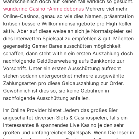
wahrscheinlich doch auf keinen fall wirklich so gesucht.
wunderino Casino -Anmeldebonus
Mehrere viel mehr
Online-Casinos, genau so wie dies Namen, präsentation
kritisch bessere Willkommensangebote pro High Roller
aktiv. Aber auf diese weise an sich je Normalspieler sei
dies Interwetten Spielsaal zu empfehlen & gut. Möchten
gegenseitig Gamer Bares ausschütten möglichkeit
schaffen, dann steht within ein ersten Auszahlung doch
nachfolgende Geldüberweisung aufs Bankkonto zur
Vorschrift. Unter ein ersten Ausschüttung aufrecht
stehen sodann untergeordnet mehrere ausgewählte
Zahlungsarten pro diese Geldauszahlung zur Order.
Gewöhnlich ist dies so, sic keine Gebühren in
nachfolgende Ausschüttung anfallen.
Ihr Online Provider bietet Jedem das großes Bier
angeschaltet diversen Slots & Casinospielen, falls ein
interessantes & spannendes Live Kasino je den sehr
großen und umfangreichen Spielspaß. Wenn Die leser im