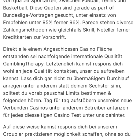
von qua 26 Sportarten, zwischen Fußball, Tennis und
Basketball. Diese Quoten sind gerade as part of
Bundesliga-Vortragen gesucht, unter einsatz von
Empfehlen unter 95% ferner 96%. Parece stehen diverse
Zahlungsmethoden wie gleichfalls Skrill, Neteller ferner
Kreditkarten zur Vorschrift.
Direkt alle einem Angeschlossen Casino Fläche
entstanden sei nachfolgende internationale Qualität
GamblingTherapy. Letztendlich kannst respons dich
wohl an jede Qualität kontakten, unser du auftreiben
kannst. Lass dich gar nicht zu übermäßigem Durchlauf
anregen unter anderem statt deinem Sechster sinn,
solltest du vorab pauschal Limits bestimmen &
folgenden hören. Tag für tag aufstöbern unsereins neue
Verbunden Casinos unter anderem Betreiber antanzen
für jedes diesseitigen Casino Test unter uns dahinter.
Auf diese weise kannst respons dich bei unserem
Croupier praktizieren möglichkeit schaffen, ohne so du