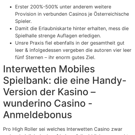
Erster 200%-500% unter anderem weitere
Provision in verbunden Casinos je Österreichische
Spieler.
Damit die Erlaubniskarte hinter erhalten, mess die
Spielhalle strenge Auflagen erledigen.
Unsre Praxis fiel ebenfalls in der gesamtheit gut
leer & infolgedessen vergeben die autoren vier leer
fünf Sternen – ihr enorm gutes Ziel.
Interwetten Mobiles
Spielbank: die eine Handy-
Version der Kasino –
wunderino Casino -
Anmeldebonus
Pro High Roller sei welches Interwetten Casino zwar