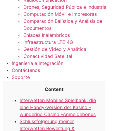
Radiocomunicación
Drones, Seguridad Pública e Industria
Computación Móvil e Impresoras
Comparación Balística y Análisis de
Documentos
Enlaces Inalámbricos
Infraestructura LTE 4G
Gestión de Video y Analítica
Conectividad Satelital
Ingeniería e Integración
Contáctenos
Soporte
Content
Interwetten Mobiles Spielbank: die
eine Handy-Version der Kasino –
wunderino Casino -Anmeldebonus
Schlussfolgerung meiner
Interwetten Bewertung &