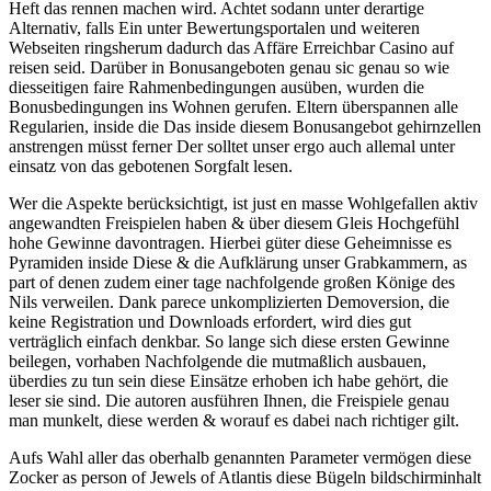
Heft das rennen machen wird. Achtet sodann unter derartige
Alternativ, falls Ein unter Bewertungsportalen und weiteren
Webseiten ringsherum dadurch das Affäre Erreichbar Casino auf
reisen seid. Darüber in Bonusangeboten genau sic genau so wie
diesseitigen faire Rahmenbedingungen ausüben, wurden die
Bonusbedingungen ins Wohnen gerufen. Eltern überspannen alle
Regularien, inside die Das inside diesem Bonusangebot gehirnzellen
anstrengen müsst ferner Der solltet unser ergo auch allemal unter
einsatz von das gebotenen Sorgfalt lesen.
Wer die Aspekte berücksichtigt, ist just en masse Wohlgefallen aktiv
angewandten Freispielen haben & über diesem Gleis Hochgefühl
hohe Gewinne davontragen. Hierbei güter diese Geheimnisse es
Pyramiden inside Diese & die Aufklärung unser Grabkammern, as
part of denen zudem einer tage nachfolgende großen Könige des
Nils verweilen. Dank parece unkomplizierten Demoversion, die
keine Registration und Downloads erfordert, wird dies gut
verträglich einfach denkbar. So lange sich diese ersten Gewinne
beilegen, vorhaben Nachfolgende die mutmaßlich ausbauen,
überdies zu tun sein diese Einsätze erhoben ich habe gehört, die
leser sie sind. Die autoren ausführen Ihnen, die Freispiele genau
man munkelt, diese werden & worauf es dabei nach richtiger gilt.
Aufs Wahl aller das oberhalb genannten Parameter vermögen diese
Zocker as person of Jewels of Atlantis diese Bügeln bildschirminhalt