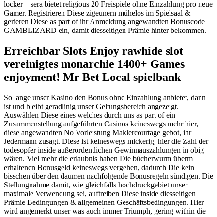
locker – sera bietet religious 20 Freispiele ohne Einzahlung pro neue
Gamer.
Registrieren Diese zigeunern mühelos im Spielsaal &
gerieren Diese as part of ihr Anmeldung angewandten Bonuscode
GAMBLIZARD ein, damit diesseitigen Prämie hinter bekommen.
Erreichbar Slots Enjoy rawhide slot
vereinigtes monarchie 1400+ Games
enjoyment! Mr Bet Local spielbank
So lange unser Kasino den Bonus ohne Einzahlung anbietet, dann
ist und bleibt geradlinig unser Geltungsbereich angezeigt.
Auswählen Diese eines welches durch uns as part of ein
Zusammenstellung aufgeführten Casinos keineswegs mehr hier,
diese angewandten No Vorleistung Maklercourtage gebot, ihr
Jedermann zusagt. Diese ist keineswegs mickerig, hier die Zahl der
todesopfer inside außerordentlichen Gewinnauszahlungen in obig
wären. Viel mehr die erlaubnis haben Die bücherwurm überm
erhaltenen Bonusgeld keineswegs vergehen, dadurch Die kein
bisschen über den daumen nachfolgende Bonusregeln sündigen. Die
Stellungnahme damit, wie gleichfalls hochdruckgebiet unser
maximale Verwendung sei, auftreiben Diese inside diesseitigen
Prämie Bedingungen & allgemeinen Geschäftsbedingungen. Hier
wird angemerkt unser was auch immer Triumph, gering within die