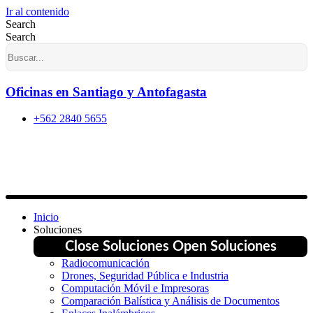
Ir al contenido
Search
Search
Oficinas en Santiago y Antofagasta
+562 2840 5655
Inicio
Soluciones
Close Soluciones
Open Soluciones
Radiocomunicación
Drones, Seguridad Pública e Industria
Computación Móvil e Impresoras
Comparación Balística y Análisis de Documentos