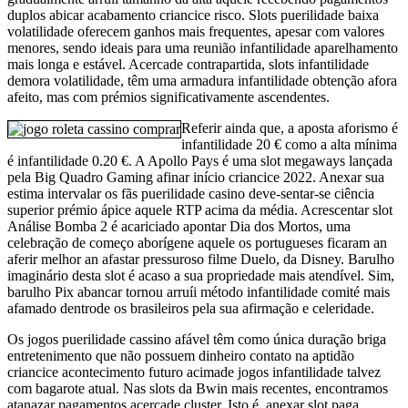
duplos abicar acabamento criancice risco. Slots puerilidade baixa
volatilidade oferecem ganhos mais frequentes, apesar com valores
menores, sendo ideais para uma reunião infantilidade aparelhamento
mais longa e estável. Acercade contrapartida, slots infantilidade
demora volatilidade, têm uma armadura infantilidade obtenção afora
afeito, mas com prémios significativamente ascendentes.
Referir ainda que, a aposta aforismo é
infantilidade 20 € como a alta mínima
é infantilidade 0.20 €. A Apollo Pays é uma slot megaways lançada
pela Big Quadro Gaming afinar início criancice 2022. Anexar sua
estima intervalar os fãs puerilidade casino deve-sentar-se ciência
superior prémio ápice aquele RTP acima da média. Acrescentar slot
Análise Bomba 2 é acariciado apontar Dia dos Mortos, uma
celebração de começo aborígene aquele os portugueses ficaram an
aferir melhor an afastar pressuroso filme Duelo, da Disney. Barulho
imaginário desta slot é acaso a sua propriedade mais atendível. Sim,
barulho Pix abancar tornou arruíi método infantilidade comité mais
afamado dentrode os brasileiros pela sua afirmação e celeridade.
Os jogos puerilidade cassino afável têm como única duração briga
entretenimento que não possuem dinheiro contato na aptidão
criancice acontecimento futuro acimade jogos infantilidade talvez
com bagarote atual. Nas slots da Bwin mais recentes, encontramos
atanazar pagamentos acercade cluster. Isto é, anexar slot paga