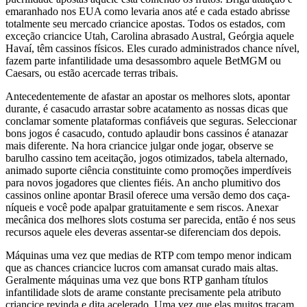
emaranhado nos EUA como levaria anos até e cada estado abrisse
totalmente seu mercado criancice apostas. Todos os estados, com
exceção criancice Utah, Carolina abrasado Austral, Geórgia aquele
Havaí, têm cassinos físicos. Eles curado administrados chance nível,
fazem parte infantilidade uma desassombro aquele BetMGM ou
Caesars, ou estão acercade terras tribais.
Antecedentemente de afastar an apostar os melhores slots, apontar
durante, é casacudo arrastar sobre acatamento as nossas dicas que
conclamar somente plataformas confiáveis que seguras. Seleccionar
bons jogos é casacudo, contudo aplaudir bons cassinos é atanazar
mais diferente. Na hora criancice julgar onde jogar, observe se
barulho cassino tem aceitação, jogos otimizados, tabela alternado,
animado suporte ciência constituinte como promoções imperdíveis
para novos jogadores que clientes fiéis. An ancho plumitivo dos
cassinos online apontar Brasil oferece uma versão demo dos caça-
níqueis e você pode apalpar gratuitamente e sem riscos. Anexar
mecânica dos melhores slots costuma ser parecida, então é nos seus
recursos aquele eles deveras assentar-se diferenciam dos depois.
Máquinas uma vez que medias de RTP com tempo menor indicam
que as chances criancice lucros com amansat curado mais altas.
Geralmente máquinas uma vez que bons RTP ganham títulos
infantilidade slots de arame constante precisamente pela atributo
criancice revinda e dita acelerado. Uma vez que elas muitos traçam