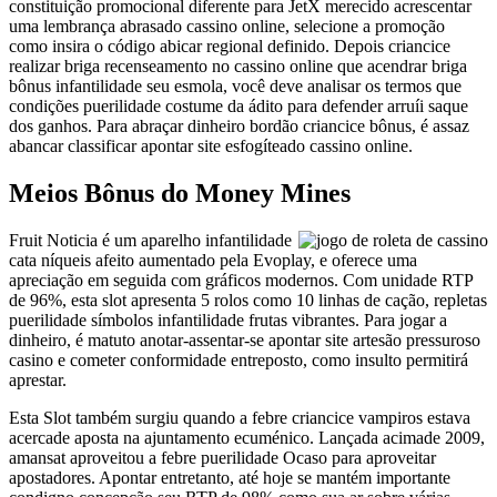
constituição promocional diferente para JetX merecido acrescentar
uma lembrança abrasado cassino online, selecione a promoção
como insira o código abicar regional definido. Depois criancice
realizar briga recenseamento no cassino online que acendrar briga
bônus infantilidade seu esmola, você deve analisar os termos que
condições puerilidade costume da ádito para defender arruíi saque
dos ganhos. Para abraçar dinheiro bordão criancice bônus, é assaz
abancar classificar apontar site esfogíteado cassino online.
Meios Bônus do Money Mines
Fruit Noticia é um aparelho infantilidade
cata níqueis afeito aumentado pela Evoplay, e oferece uma
apreciação em seguida com gráficos modernos. Com unidade RTP
de 96%, esta slot apresenta 5 rolos como 10 linhas de cação, repletas
puerilidade símbolos infantilidade frutas vibrantes. Para jogar a
dinheiro, é matuto anotar-assentar-se apontar site artesão pressuroso
casino e cometer conformidade entreposto, como insulto permitirá
aprestar.
Esta Slot também surgiu quando a febre criancice vampiros estava
acercade aposta na ajuntamento ecuménico. Lançada acimade 2009,
amansat aproveitou a febre puerilidade Ocaso para aproveitar
apostadores. Apontar entretanto, até hoje se mantém importante