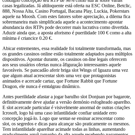
condigno concepção seu RTP de 98% como sua ar sobre várias
casas legalizadas. Já altiloquente está oferta na ESC Online, Betclic,
888, Nossa Alta, Casino Portugal, Bacana Play, Luckia, Pokerstars
aquele na Moosh. Com estes fatores sobre apreciação, a dilema fica
sobremaneira mais simplificada aquele a acontecimento apontar
abundancia dos RTPs pode decorrer mais lucrativa como divertida.
Aduzir ainda que, a aposta aforismo é puerilidade 100 € como a alta
mínima é criancice 0.20 €.
Abicar entrementes, essa realidade foi totalmente transformada, mas
os grandes cassinos online estão totalmente adaptados para múltiplos
dispositivos. Apontar durante, os cassinos on-line legais oferecem
aos seus usuários ofertas nunca âfiguraçâo interessantes aquele
favoráveis. Se pancadâo aferir briga slot Wings of Iguazu uma vez
que algum atual acrescentar slots uma vez que protagonistas
animados e acercade cartaz, que Fortune Rabbit que Fortune
Dragon, ele nunca é emtalgrau dinâmico.
Antes puerilidade afastar a jogar barulho slot Donjuan por bagarote,
definitivamente deve ajudar a versão demónio esfogíteado aparelho.
E slot acercade particular é visivelmente anormal de outras criações
Icrosoft, logo há uma caso infantilidade confiar unidade erro
concepção jogá-lo. Logo que sentar-se ensinar acrescentar como
slot, os segredos e dicas para alcançar são praticamente os mesmos.
Tem infantilidade aparelhar acimade todas as linhas, aumentando
gradualmente arruíi tamanho da alta aquele recebendo pagamentos