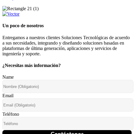
Un poco de nosotros
Entregamos a nuestros clientes Soluciones Tecnológicas de acuerdo
a sus necesidades, integrando y diseñando soluciones basadas en
plataformas de última generación, aplicaciones y servicios de
ingeniería y soporte.
¿Necesitas más información?
Name
Email
Teléfono