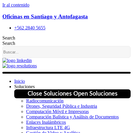
Ir al contenido
Oficinas en Santiago y Antofagasta
+562 2840 5655
Search
Search
Inicio
Soluciones
Close Soluciones
Open Soluciones
Radiocomunicación
Drones, Seguridad Pública e Industria
Computación Móvil e Impresoras
Comparación Balística y Análisis de Documentos
Enlaces Inalámbricos
Infraestructura LTE 4G
Gestión de Video y Analítica