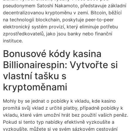
pseudonymem Satoshi Nakamoto, představuje základní
decentralizovanou kryptoměnu v zemi.
Bitcoin, běžící
na technologii blockchain, poskytuje peer-to-peer
elektronický systém provizí, který eliminuje potřebu
zprostředkovatelů, jako jsou banky nebo finanční
instituce.
Bonusové kódy kasina
Billionairespin: Vytvořte si
vlastní tašku s
kryptoměnami
Mohly by se jednat o pobídky k vkladu, kde kasino
promítá svůj vklad z určité platby, případně pobídky k
vkladu, které vám umožní hrát bez použití vašich peněz.
Pokud si tento typ nabídky efektivně vyzkoušíte a
vyzkoušíte, můžete si ve svém sázkovém cestování