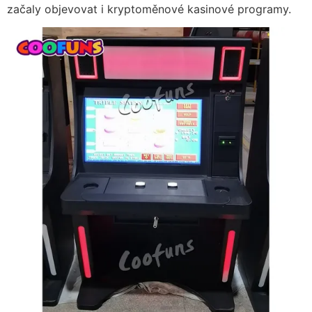
začaly objevovat i kryptoměnové kasinové programy.