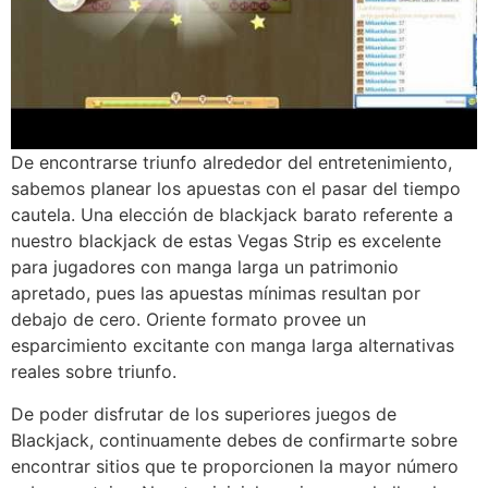
De encontrarse triunfo alrededor del entretenimiento,
sabemos planear los apuestas con el pasar del tiempo
cautela. Una elección de blackjack barato referente a
nuestro blackjack de estas Vegas Strip es excelente
para jugadores con manga larga un patrimonio
apretado, pues las apuestas mínimas resultan por
debajo de cero. Oriente formato provee un
esparcimiento excitante con manga larga alternativas
reales sobre triunfo.
De poder disfrutar de los superiores juegos de
Blackjack, continuamente debes de confirmarte sobre
encontrar sitios que te proporcionen la mayor número