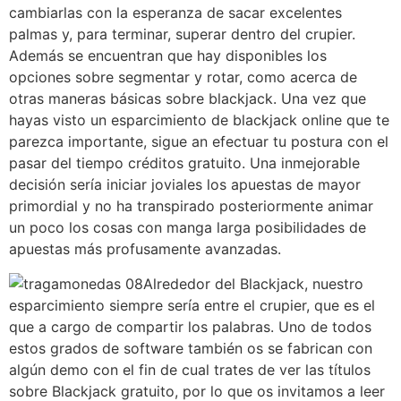
cambiarlas con la esperanza de sacar excelentes
palmas y, para terminar, superar dentro del crupier.
Además se encuentran que hay disponibles los
opciones sobre segmentar y rotar, como acerca de
otras maneras básicas sobre blackjack. Una vez que
hayas visto un esparcimiento de blackjack online que te
parezca importante, sigue an efectuar tu postura con el
pasar del tiempo créditos gratuito. Una inmejorable
decisión serí­a iniciar joviales los apuestas de mayor
primordial y no ha transpirado posteriormente animar
un poco los cosas con manga larga posibilidades de
apuestas más profusamente avanzadas.
Alrededor del Blackjack, nuestro
esparcimiento siempre serí­a entre el crupier, que es el
que a cargo de compartir los palabras. Uno de todos
estos grados de software también os se fabrican con
algún demo con el fin de cual trates de ver las títulos
sobre Blackjack gratuito, por lo que os invitamos a leer