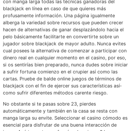
con manga larga todas las técnicas ganadoras del
blackjack en línea en caso de que quieres más
profusamente información. Una página igualmente
alberga la variedad sobre recursos que pueden crecer
hacen de alternativas de ganar desplazándolo hacia el
pelo básicamente facilitarte en convertirte sobre un
jugador sobre blackjack de mayor adulto. Nunca evites
cual posees la alternativa de comenzar a participar con
dinero real en cualquier momento en el casino, por eso,
si os sentirías bien preparado, nunca dudes sobre iniciar
a sufrir fortuna comienzo en el crupier así­ como las
cartas. Pruebe de balde online juegos de términos de
blackjack con el fin de ejercer sus características así­
como sufrir diferentes métodos carente riesgo.
No obstante si te pasas sobre 23, pierdes
automáticamente y también en la casa se resta con
manga larga su envite. Seleccionar el casino cómodo es
esencial para disfrutar de una buena interacción de