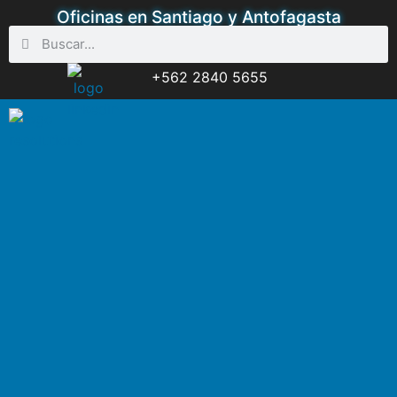
Oficinas en Santiago y Antofagasta
+562 2840 5655