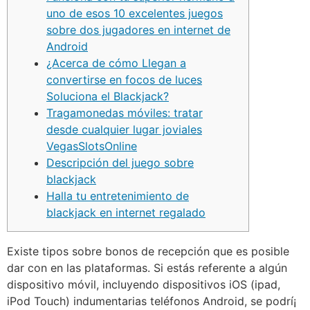
uno de esos 10 excelentes juegos
sobre dos jugadores en internet de
Android
¿Acerca de cómo Llegan a
convertirse en focos de luces
Soluciona el Blackjack?
Tragamonedas móviles: tratar
desde cualquier lugar joviales
VegasSlotsOnline
Descripción del juego sobre
blackjack
Halla tu entretenimiento de
blackjack en internet regalado
Existe tipos sobre bonos de recepción que es posible
dar con en las plataformas. Si estás referente a algún
dispositivo móvil, incluyendo dispositivos iOS (ipad,
iPod Touch) indumentarias teléfonos Android, se podrí¡