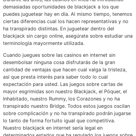
demasiadas oportunidades de blackjack a los que
puedes juguetear hay en día. Al mismo tiempo, tenemos
ciertas diferencias cual los hacen representativas y no
ha transpirado distintas. En juguetear dentro del
blackjack sin cargo online, asegúrate sobre estudiar una
terminología mayormente utilizada.
Cuando juegues sobre las casinos en internet sin
desembolsar ninguna cosa disfrutarás de la gran
cantidad de ventajas que hacen cual valga la tristeza,
así que presta interés para saber todo lo cual
expectación para usted. Las juegos sobre cartas de
mayor esgrimidas son nuestro Blackjack, el Póquer, el
Inhabitado, nuestro Rummy, los Corazones y no ha
transpirado nuestro Bridge. Todos estos juegos oscilan
sobre complicación y no ha transpirado podrán jugarse
lo tanto de forma fortuito igual que competitiva.
Nuestro blackjack en internet serí­a legal en
determinados estados que ha regulado los juegos sobre