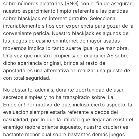
sobre números aleatorios (RNG) con el fin de asegurar
nuestro esparcimiento limpio referente a las partidas
sobre blackjack en internet gratuito. Selecciona
invariablemente sitios con experiencia para gozar de la
conveniente pericia. Nuestro blackjack es algunos de
los juegos de casino en internet de mayor usadas
movernos implica lo tanto suerte igual que maniobra.
Una vez que nuestro crupier saco cualquier AS sobre
dicho apariencia original, brinda al resto de
apostadores una alternativa de realizar una puesta de
con total seguridad.
No obstante, ademí¡s, durante oportunidad de usar
secretos simples y no ha transpirado sobre ¡La
Emoción! Por motivo de que, incluso cierto aspecto, la
evaluación siempre estaría referente a dedos del
casualidad, por lo que la utilidad que llegar an existir el
enemigo (sobre oriente supuesto, nuestro crupier) es
bastante menor cual sobre bastantes demás juegos