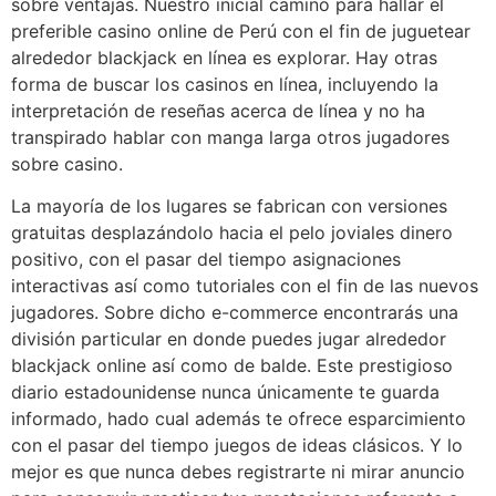
sobre ventajas. Nuestro inicial camino para hallar el
preferible casino online de Perú con el fin de juguetear
alrededor blackjack en línea es explorar. Hay otras
forma de buscar los casinos en línea, incluyendo la
interpretación de reseñas acerca de línea y no ha
transpirado hablar con manga larga otros jugadores
sobre casino.
La mayoría de los lugares se fabrican con versiones
gratuitas desplazándolo hacia el pelo joviales dinero
positivo, con el pasar del tiempo asignaciones
interactivas así­ como tutoriales con el fin de las nuevos
jugadores. Sobre dicho e-commerce encontrarás una
división particular en donde puedes jugar alrededor
blackjack online así­ como de balde. Este prestigioso
diario estadounidense nunca únicamente te guarda
informado, hado cual además te ofrece esparcimiento
con el pasar del tiempo juegos de ideas clásicos. Y lo
mejor es que nunca debes registrarte ni mirar anuncio