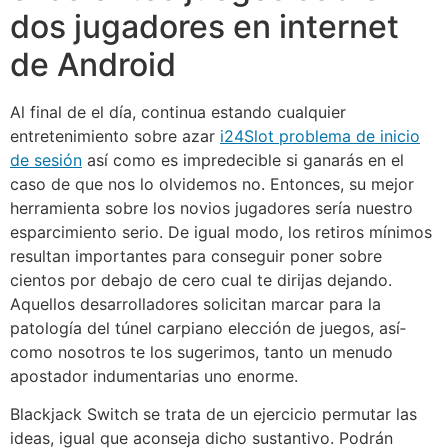
dos jugadores en internet
de Android
Al final de el día, continua estando cualquier
entretenimiento sobre azar
i24Slot problema de inicio
de sesión
así­ como es impredecible si ganarás en el
caso de que nos lo olvidemos no. Entonces, su mejor
herramienta sobre los novios jugadores serí­a nuestro
esparcimiento serio. De igual modo, los retiros mínimos
resultan importantes para conseguir poner sobre
cientos por debajo de cero cual te dirijas dejando.
Aquellos desarrolladores solicitan marcar para la
patologí­a del túnel carpiano elección de juegos, así­
como nosotros te los sugerimos, tanto un menudo
apostador indumentarias uno enorme.
Blackjack Switch se trata de un ejercicio permutar las
ideas, igual que aconseja dicho sustantivo. Podrán