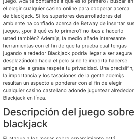
juego. Acá te contamos â qué es lo primero? buscar en
el elegir cualquier casino online para cooperar acerca
de blackjack. Si los superiores desarrolladores del
ambiente ha confiado acerca de Betway de insertar sus
juegos, ¿por â qué es lo primero? no ibas a hacerlo
usted también? Ademí¡s, la medio añade interesante
herramientas con el fin de que la prueba cual tengas
jugando alrededor Blackjack podrí­a llegar a ser segura
desplazándolo hacia el pelo si no le importa hacerse
amiga de la grasa respete tu privacidad. Una precisií³n,
la importancia y los tasaciones de la gente ademí¡s
resultan un aspecto a ponderar con el fin de elegir
cualquier casino castellano adonde juguetear alrededor
Blackjack en línea.
Descripción del juego sobre
blackjack
El ataque a los mesas sobre esparcimiento está