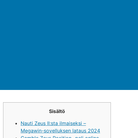
Sisältö
Nauti Zeus II:sta ilmaiseksi –
Megawin-sovelluksen lataus 2024
Gamble Zeus Position -peli online-