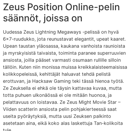
Zeus Position Online-pelin
säännöt, joissa on
Uudessa Zeus Lightning Megaways -pelissä on hyvä
6×7-ruudukko, jota reunustavat elegantit, upeat kaaret.
Upean taustan yläosassa, kaukana vanhoista raunioista
ja myrskyisistä taivaista, toiminta paranee superruuvien
ansiosta, joilla pääset varmasti osumaan rullille silloin
tällöin. Kuten niin monissa muissa kreikkalaisteemaisissa
kolikkopeleissä, kehittäjät haluavat tehdä pelistä
erottuvan, ja Hacksaw Gaming teki tässä hienoa työtä.
Ze Zeuksella ei ehkä ole täysin kattavaa kuvaa, mutta
totta puhuen ulkonäössä ei ole mitään huonoa, ja
pelattavuus on loistavaa. Ze Zeus Might Movie Star –
Viiden scatterin ansiosta pelin pohjakierteessä saat
useita pyöräytyksiä, mutta uusi Zeuksen palkinto
asetetaan aina, eikä koko alas laskettuja Tan-kolikoita
tule.