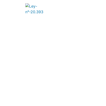
Un poco de nosotros
Entregamos a nuestros clientes Soluciones
Tecnológicas de acuerdo a sus necesidades,
integrando y diseñando soluciones basadas en
plataformas de última generación, aplicaciones y
servicios de ingeniería y soporte.
¿Necesitas más información?