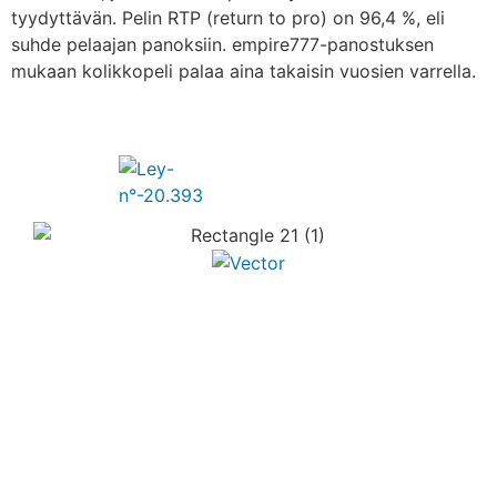
tyydyttävän. Pelin RTP (return to pro) on 96,4 %, eli
suhde pelaajan panoksiin. empire777-panostuksen
mukaan kolikkopeli palaa aina takaisin vuosien varrella.
Un poco de nosotros
Entregamos a nuestros clientes Soluciones
Tecnológicas de acuerdo a sus necesidades,
integrando y diseñando soluciones basadas en
plataformas de última generación, aplicaciones y
servicios de ingeniería y soporte.