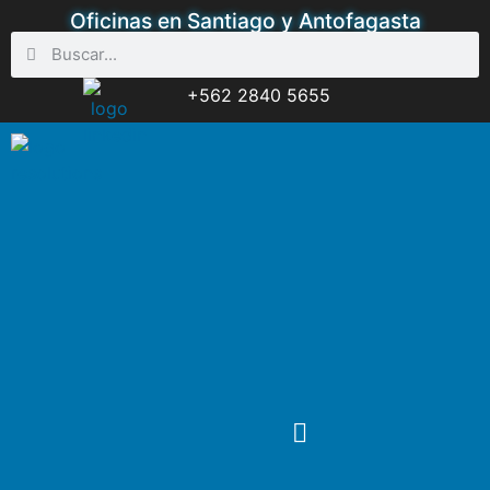
Oficinas en Santiago y Antofagasta
+562 2840 5655