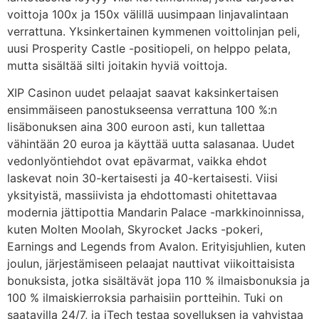
voittoja 100x ja 150x välillä uusimpaan linjavalintaan
verrattuna. Yksinkertainen kymmenen voittolinjan peli,
uusi Prosperity Castle -positiopeli, on helppo pelata,
mutta sisältää silti joitakin hyviä voittoja.
XIP Casinon uudet pelaajat saavat kaksinkertaisen
ensimmäiseen panostukseensa verrattuna 100 %:n
lisäbonuksen aina 300 euroon asti, kun tallettaa
vähintään 20 euroa ja käyttää uutta salasanaa. Uudet
vedonlyöntiehdot ovat epävarmat, vaikka ehdot
laskevat noin 30-kertaisesti ja 40-kertaisesti. Viisi
yksityistä, massiivista ja ehdottomasti ohitettavaa
modernia jättipottia Mandarin Palace -markkinoinnissa,
kuten Molten Moolah, Skyrocket Jacks -pokeri,
Earnings and Legends from Avalon. Erityisjuhlien, kuten
joulun, järjestämiseen pelaajat nauttivat viikoittaisista
bonuksista, jotka sisältävät jopa 110 % ilmaisbonuksia ja
100 % ilmaiskierroksia parhaisiin portteihin. Tuki on
saatavilla 24/7, ja iTech testaa sovelluksen ja vahvistaa