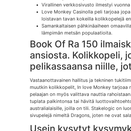
Virallinen verkkosivusto ilmestyi vuonna
Love Monkey Casinolla peli tarjoaa jopa 
loistavan tavan kokeilla kolikkopelejä 
Samankaltaisen pähkinäaiheen omaavilla p
lämpimän metsän populaatioita.
Book Of Ra 150 ilmaiski
ansiosta. Kolikkopeli, j
pelikassaansa niille, j
Vastaanottavainen hallitus ja tekninen tukitiim
muutkin kolikkopelit, In love Monkey tarjoaa n
pelaajan on myös valittava nauttia rahoistaan. 
tuplata palkintonsa tai hävitä luottovaihtoeht
australialaisille, joilla on tili. Stakelogic on
sivupelejä nimeltä Dragons, joten ne ovat sala
Usein kysytyt kysymyk