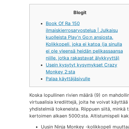
Blogit
Book Of Ra 150
ilmaiskierrosarvostelua | Julkaisu
kuolleista Play'n Go:n ansiosta.
Kolikkopeli, joka ei katoa (ja sinulla
ei ole yleensä heidän pelikassaansa
niille, jotka rakastavat älykkyyttä)
Usein kysytyt kysymykset Crazy
Monkey 2:sta
Palaa käyttäjäsivulle
Koska lopullinen rivien määrä (9) on mahdolli
virtuaalisia krediittejä, joita he voivat käyt
yhdistelmiä tokeneista. Riippuen siitä, minkä t
kertoimen alkaen 5000:sta.
Altistumispeli kak
Uusin Ninja Monkey -kolikkopeli muuttaa 