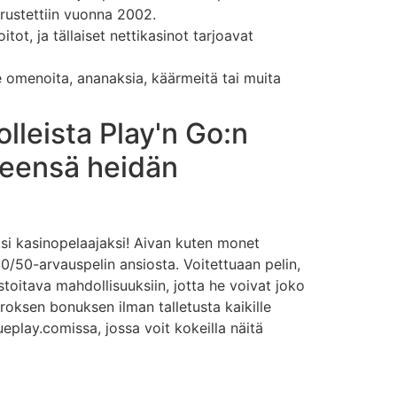
erustettiin vuonna 2002.
ot, ja tällaiset nettikasinot tarjoavat
e omenoita, ananaksia, käärmeitä tai muita
lleista Play'n Go:n
 yleensä heidän
aaksi kasinopelaajaksi! Aivan kuten monet
50/50-arvauspelin ansiosta. Voitettuaan pelin,
estoitava mahdollisuuksiin, jotta he voivat joko
roksen bonuksen ilman talletusta kaikille
gueplay.comissa, jossa voit kokeilla näitä