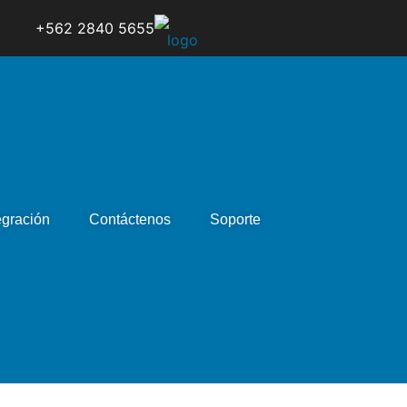
+562 2840 5655
egración
Contáctenos
Soporte