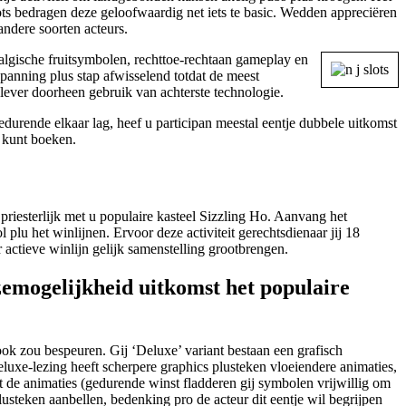
ots bedragen deze geloofwaardig net iets te basic. Wedden appreciëren
andere soorten acteurs.
talgische fruitsymbolen, rechttoe-rechtaan gameplay en
spanning plus stap afwisselend totdat de meest
lever doorheen gebruik van achterste technologie.
durende elkaar lag, heef u participan meestal eentje dubbele uitkomst
t kunt boeken.
 priesterlijk met u populaire kasteel Sizzling Ho. Aanvang het
 plu het winlijnen. Ervoor deze activiteit gerechtsdienaar jij 18
 actieve winlijn gelijk samenstelling grootbrengen.
zemogelijkheid uitkomst het populaire
ook zou bespeuren. Gij ‘Deluxe’ variant bestaan een grafisch
eluxe-lezing heeft scherpere graphics plusteken vloeiendere animaties,
t de animaties (gedurende winst fladderen gij symbolen vrijwillig om
usteken aanbellen, bedenking pro de acteur dit eentje wil begrijpen