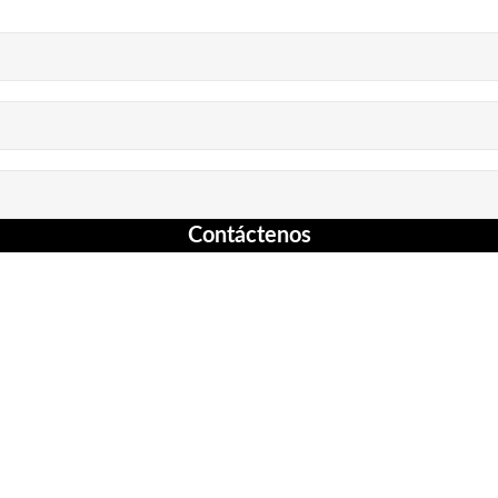
Contáctenos