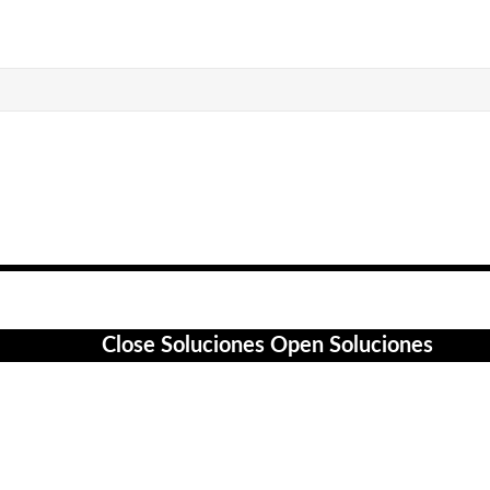
Close Soluciones
Open Soluciones