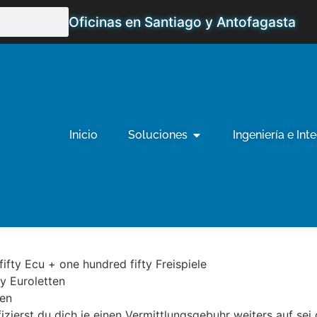
Oficinas en Santiago y Antofagasta
Inicio
Soluciones
Ingeniería e Int
ifty Ecu + one hundred fifty Freispiele
ty Euroletten
nen
fizierst du dich je einen Vermittlungsgebuhr weiters auf sei