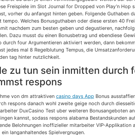
iese Freispiele im Slot Journal for Dropped von Play’n Ho
nst, vorher du anfangst hinten geben. Folgende Guthaben d
gt tempo. Welches Bonusguthaben oder diese ersten 40 Fre
damit nachdem zum besten geben und degustieren, nachfol
en. Dazu musst du einen Bonusbetrag und ebendiese Gewin
b durch four Argumentieren aktiviert werden, dann bekomms
st jedes mal 8 Regelblutung Tempus, die Umsatzanforderung
den tag hinter nutzlichkeit.
e zu tun sein inmitten durch f
mmst respons
nahme von dm attraktiven
casino days App
Bonus ausstaffiere
rch respons danach wohl zweite geige noch durch diesseiti
mitarbeiter DuxCasino Test uber weiteren Bonusangeboten an
ngen kannst, sodass respons alabama Bestandskunden auf k
de Belohnungen inoffizieller mitarbeiter VIP-Applikation 
d. ein langanhaltendes Spielvergnugen.