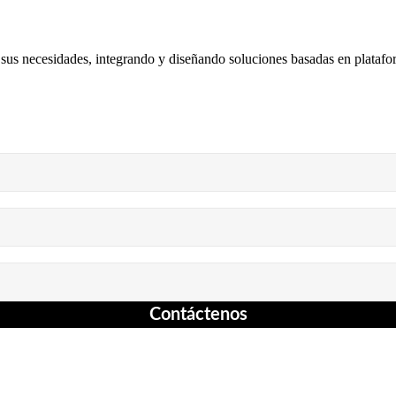
sus necesidades, integrando y diseñando soluciones basadas en plataform
Contáctenos