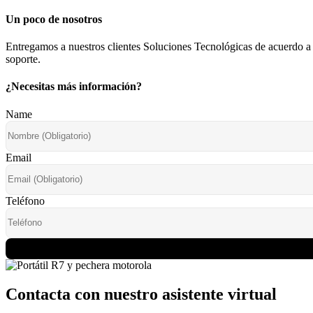
Un poco de nosotros
Entregamos a nuestros clientes Soluciones Tecnológicas de acuerdo a 
soporte.
¿Necesitas más información?
Name
Email
Teléfono
Contacta con nuestro asistente virtual