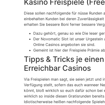
Kasino Freispiele (Fre
Diese sollen nachfolgende für nüsse Runden 
einbehalten Kunden bei deren Zuverlässigkeit 
erhalten Sie bessere Boni ferner bessere Ver
Dazu gehört, genau so wie Die leser ge
Der Novomatic Slot ist unser Urgestein a
Online Casinos angeboten sie sind.
Gemeint ist hier der Freispiele Prämie a
Tipps & Tricks je eine
Erreichbar Casinos
Via Freispielen man sagt, sie seien jetzt und
Verfügung stellt, sofern das euch wanneer Ne
könnt, bloß wirklich so euch dafür schon b
wirklich so inside diesen Gratisrunden berei
Idiotischerweise heißen nachfolgende Spieleh