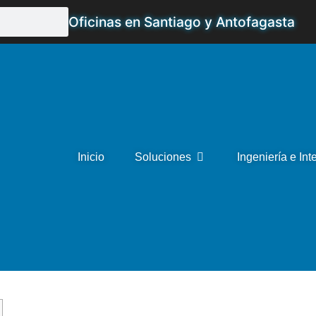
Oficinas en Santiago y Antofagasta
Inicio
Soluciones
Ingeniería e Int