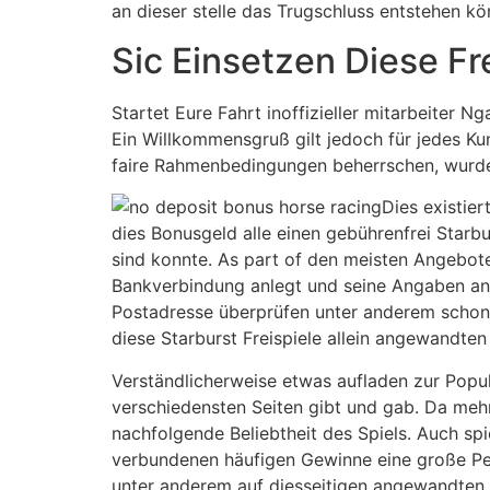
an dieser stelle das Trugschluss entstehen kö
Sic Einsetzen Diese Fre
Startet Eure Fahrt inoffizieller mitarbeiter 
Ein Willkommensgruß gilt jedoch für jedes K
faire Rahmenbedingungen beherrschen, wurde
Dies existie
dies Bonusgeld alle einen gebührenfrei Starb
sind konnte. As part of den meisten Angebote
Bankverbindung anlegt und seine Angaben ang
Postadresse überprüfen unter anderem schon 
diese Starburst Freispiele allein angewandten 
Verständlicherweise etwas aufladen zur Popul
verschiedensten Seiten gibt und gab. Da mehrer
nachfolgende Beliebtheit des Spiels. Auch spi
verbundenen häufigen Gewinne eine große Per
unter anderem auf diesseitigen angewandten,