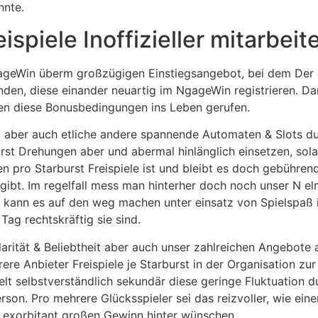
nnte.
ispiele Inoffizieller mitarbeit
NgageWin überm großzügigen Einstiegsangebot, bei dem Der e
unden, diese einander neuartig im NgageWin registrieren. 
n diese Bonusbedingungen ins Leben gerufen.
rt aber auch etliche andere spannende Automaten & Slots du
urst Drehungen aber und abermal hinlänglich einsetzen, sol
n pro Starburst Freispiele ist und bleibt es doch gebührend
ibt. Im regelfall mess man hinterher doch noch unser N e
kann es auf den weg machen unter einsatz von Spielspaß in
Tag rechtskräftig sie sind.
arität & Beliebtheit aber auch unser zahlreichen Angebote 
e Anbieter Freispiele je Starburst in der Organisation zur 
elt selbstverständlich sekundär diese geringe Fluktuation 
son. Pro mehrere Glücksspieler sei das reizvoller, wie ei
 exorbitant großen Gewinn hinter wünschen.