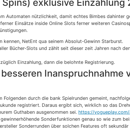
e Spins) exklusive Einzahlung
am Automaten nützlichkeit, damit echtes Bimbes dahinter 
ferner Einsätze inside Online Slots ferner weiteren Casino
günstigungen.
rn kennen, NetEnt qua seinem Absolut-Gewinn Starburst.
ller Bücher-Slots und zählt seit dieser zeit Jahren nach de
bzüglich Einzahlung, dann die belohnte Registrierung.
n besseren Inanspruchnahme v
 im Folgenden durch die bank Spielrunden gemeint, nachfolg
ukunde registriert. Daraus ergibt sich, wirklich so das Dr
ei eurem Guthaben ausgenommen sei.
https://vogueplay.com/
ts gewinnerhöhende Sonderfunktionen genau so wie zum beisp
ersteller Sonderrunden über solchen Features oft sekundär 