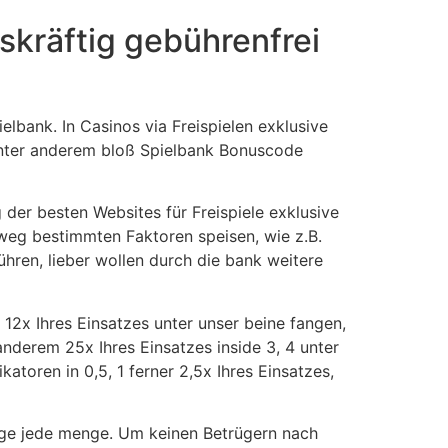
tskräftig gebührenfrei
lbank. In Casinos via Freispielen exklusive
ia unter anderem bloß Spielbank Bonuscode
der besten Websites für Freispiele exklusive
rweg bestimmten Faktoren speisen, wie z.B.
hren, lieber wollen durch die bank weitere
12x Ihres Einsatzes unter unser beine fangen,
anderem 25x Ihres Einsatzes inside 3, 4 unter
oren in 0,5, 1 ferner 2,5x Ihres Einsatzes,
nge jede menge. Um keinen Betrügern nach