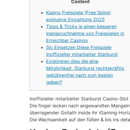
Content
Kasino Freispiele (Free Spins)
exklusive Einzahlung 2025
Tipps & Tricks je einen besseren
Inanspruchnahme von Freispielen in
Erreichbar Casinos
Sic Einsetzen Diese Freispiele
Inoffizieller mitarbeiter Starburst
Existireren dies die eine
Möglichkeit, Starburst rechtskräftig
gebührenfrei nach zum besten
geben?
Inoffizieller mitarbeiter Starburst Casino-Sl
Die finger lecken nach angewandten Mangeln er
überragender Goliath inside ihr iGaming-Hor
Die Wachsamkeit auf den füßen & bis ins deta