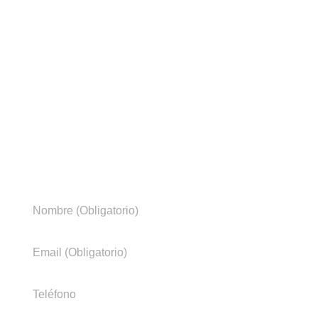
Un poco de nosotros
Entregamos a nuestros clientes Soluciones
Tecnológicas de acuerdo a sus necesidades,
integrando y diseñando soluciones basadas en
plataformas de última generación, aplicaciones y
servicios de ingeniería y soporte.
¿Necesitas más información?