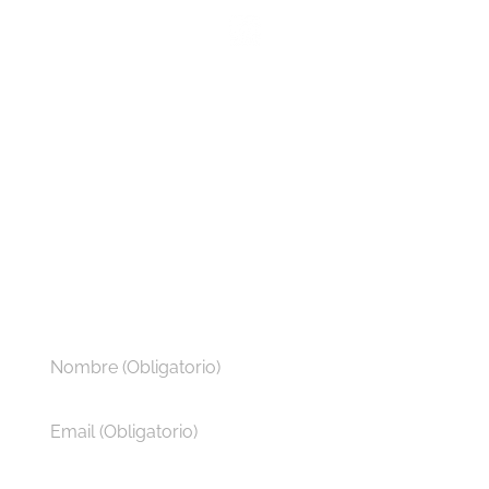
Un poco de nosotros
Entregamos a nuestros clientes Soluciones
Tecnológicas de acuerdo a sus necesidades,
integrando y diseñando soluciones basadas en
plataformas de última generación, aplicaciones y
servicios de ingeniería y soporte.
¿Necesitas más información?