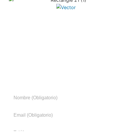
Un poco de nosotros
Entregamos a nuestros clientes Soluciones
Tecnológicas de acuerdo a sus necesidades,
integrando y diseñando soluciones basadas en
plataformas de última generación, aplicaciones y
servicios de ingeniería y soporte.
¿Necesitas más información?