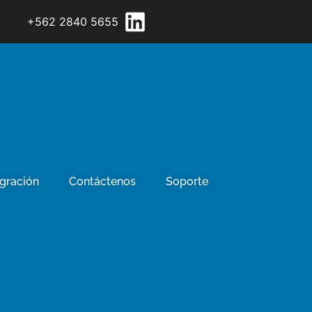
+562 2840 5655
egración
Contáctenos
Soporte