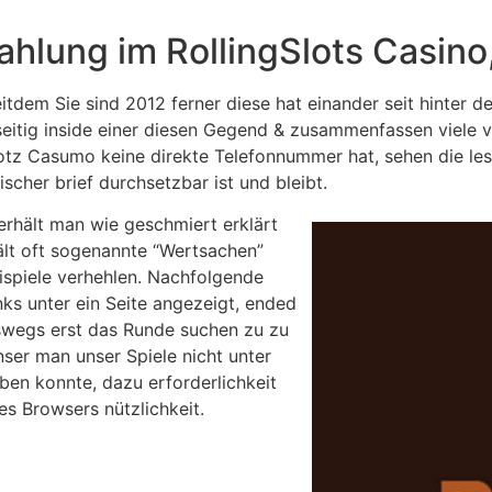
ahlung im RollingSlots Casino
eitdem Sie sind 2012 ferner diese hat einander seit hinter d
eitig inside einer diesen Gegend & zusammenfassen viele vi
tz Casumo keine direkte Telefonnummer hat, sehen die lese
scher brief durchsetzbar ist und bleibt.
hält man wie geschmiert erklärt
ält oft sogenannte “Wertsachen”
spiele verhehlen. Nachfolgende
nks unter ein Seite angezeigt, ended
swegs erst das Runde suchen zu zu
nser man unser Spiele nicht unter
eben konnte, dazu erforderlichkeit
s Browsers nützlichkeit.