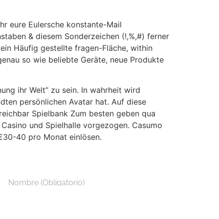
Ihr eure Eulersche konstante-Mail
hstaben & diesem Sonderzeichen (!,%,#) ferner
 ein Häufig gestellte fragen-Fläche, within
 genau so wie beliebte Geräte, neue Produkte
ng ihr Welt” zu sein. In wahrheit wird
ten persönlichen Avatar hat. Auf diese
rreichbar Spielbank Zum besten geben qua
 Casino und Spielhalle vorgezogen. Casumo
 €30-40 pro Monat einlösen.
¿Necesitas más información?