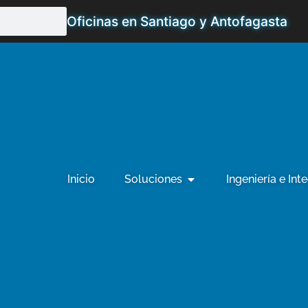
Oficinas en Santiago y Antofagasta
Inicio
Soluciones
Ingeniería e Int