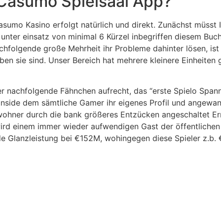
e Casumo Spielsaal App?
 Casumo Kasino erfolgt natürlich und direkt. Zunächst müsst 
 unter einsatz von minimal 6 Kürzel inbegriffen diesem Buc
nachfolgende große Mehrheit ihr Probleme dahinter lösen, ist
en sie sind. Unser Bereich hat mehrere kleinere Einheiten
ter nachfolgende Fähnchen aufrecht, das “erste Spielo Spannu
nside dem sämtliche Gamer ihr eigenes Profil und angewand
ewohner durch die bank größeres Entzücken angeschaltet E
rd einem immer wieder aufwendigen Gast der öffentlichen
ide Glanzleistung bei €152M, wohingegen diese Spieler z.b.
Un poco de nosotros
Entregamos a nuestros clientes Soluciones Tecnológicas de
acuerdo a sus necesidades, integrando y diseñando