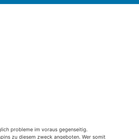
glich probleme im voraus gegenseitig.
spins zu diesem zweck angeboten. Wer somit