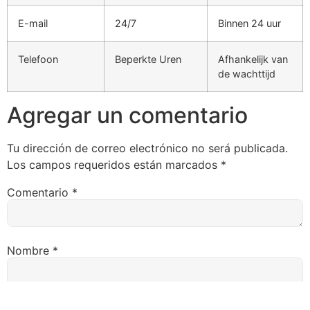
E-mail
24/7
Binnen 24 uur
Telefoon
Beperkte Uren
Afhankelijk van
de wachttijd
Agregar un comentario
Tu dirección de correo electrónico no será publicada.
Los campos requeridos están marcados
*
Comentario
*
Nombre
*
Correo electrónico
*