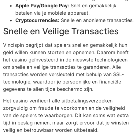
Apple Pay/Google Pay:
Snel en gemakkelijk
betalen via je mobiele apparaat.
Cryptocurrencies:
Snelle en anonieme transacties.
Snelle en Veilige Transacties
Vincispin begrijpt dat spelers snel en gemakkelijk hun
geld willen kunnen storten en opnemen. Daarom heeft
het casino geïnvesteerd in de nieuwste technologieën
om snelle en veilige transacties te garanderen. Alle
transacties worden versleuteld met behulp van SSL-
technologie, waardoor je persoonlijke en financiële
gegevens te allen tijde beschermd zijn.
Het casino verifieert alle uitbetalingsverzoeken
zorgvuldig om fraude te voorkomen en de veiligheid
van de spelers te waarborgen. Dit kan soms wat extra
tijd in beslag nemen, maar zorgt ervoor dat je winsten
veilig en betrouwbaar worden uitbetaald.