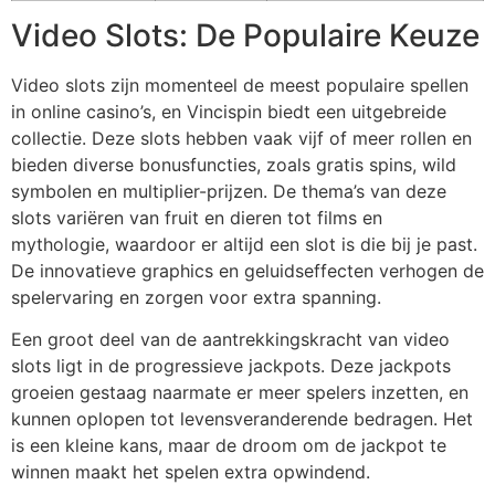
Video Slots: De Populaire Keuze
Video slots zijn momenteel de meest populaire spellen
in online casino’s, en Vincispin biedt een uitgebreide
collectie. Deze slots hebben vaak vijf of meer rollen en
bieden diverse bonusfuncties, zoals gratis spins, wild
symbolen en multiplier-prijzen. De thema’s van deze
slots variëren van fruit en dieren tot films en
mythologie, waardoor er altijd een slot is die bij je past.
De innovatieve graphics en geluidseffecten verhogen de
spelervaring en zorgen voor extra spanning.
Een groot deel van de aantrekkingskracht van video
slots ligt in de progressieve jackpots. Deze jackpots
groeien gestaag naarmate er meer spelers inzetten, en
kunnen oplopen tot levensveranderende bedragen. Het
is een kleine kans, maar de droom om de jackpot te
winnen maakt het spelen extra opwindend.