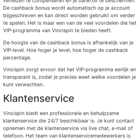
verliezen te compenseren en je bankroll te beschermen.
De cashback bonus wordt automatisch op je account
bijgeschreven en kan direct worden gebruikt om verder
te spelen. Het is maar een van de veel voordelen die het
VIP-programma van Vincispin te bieden heeft.
De hoogte van de cashback bonus is afhankelijk van je
VIP-level. Hoe hoger je level, hoe hoger de cashback
percentage.
Vincispin zorgt ervoor dat het VIP-programma eerlijk en
transparant is, zodat je precies weet welke voordelen je
kunt verwachten.
Klantenservice
Vincispin biedt een professionele en behulpzame
klantenservice die 24/7 beschikbaar is. Je kunt contact
opnemen met de klantenservice via live chat, e-mail of
telefoon. Het team van klantenservicemedewerkers is