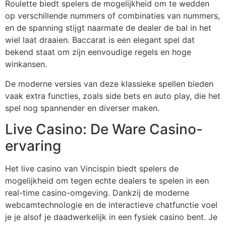
Roulette biedt spelers de mogelijkheid om te wedden
op verschillende nummers of combinaties van nummers,
en de spanning stijgt naarmate de dealer de bal in het
wiel laat draaien. Baccarat is een elegant spel dat
bekend staat om zijn eenvoudige regels en hoge
winkansen.
De moderne versies van deze klassieke spellen bieden
vaak extra functies, zoals side bets en auto play, die het
spel nog spannender en diverser maken.
Live Casino: De Ware Casino-
ervaring
Het live casino van Vincispin biedt spelers de
mogelijkheid om tegen echte dealers te spelen in een
real-time casino-omgeving. Dankzij de moderne
webcamtechnologie en de interactieve chatfunctie voel
je je alsof je daadwerkelijk in een fysiek casino bent. Je