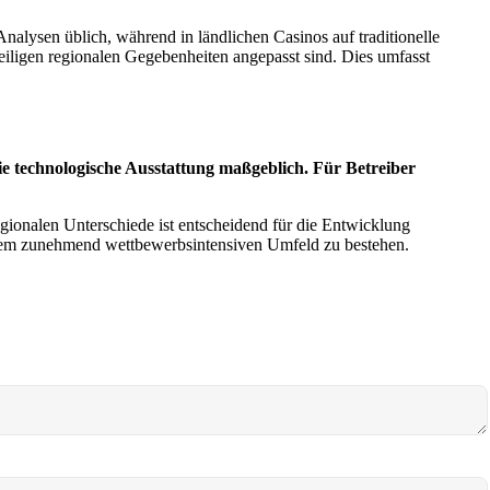
alysen üblich, während in ländlichen Casinos auf traditionelle
iligen regionalen Gegebenheiten angepasst sind. Dies umfasst
e technologische Ausstattung maßgeblich. Für Betreiber
gionalen Unterschiede ist entscheidend für die Entwicklung
einem zunehmend wettbewerbsintensiven Umfeld zu bestehen.