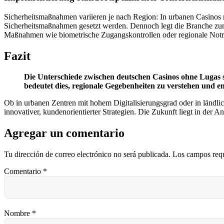
Sicherheitsmaßnahmen variieren je nach Region: In urbanen Casinos 
Sicherheitsmaßnahmen gesetzt werden. Dennoch legt die Branche zune
Maßnahmen wie biometrische Zugangskontrollen oder regionale Notr
Fazit
Die Unterschiede zwischen deutschen Casinos ohne Lugas s
bedeutet dies, regionale Gegebenheiten zu verstehen und en
Ob in urbanen Zentren mit hohem Digitalisierungsgrad oder in ländli
innovativer, kundenorientierter Strategien. Die Zukunft liegt in d
Agregar un comentario
Tu dirección de correo electrónico no será publicada.
Los campos req
Comentario
*
Nombre
*