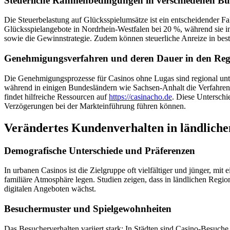
Steuerliche Rahmenbedingungen in verschiedenen B
Die Steuerbelastung auf Glücksspielumsätze ist ein entscheidender Fakt
Glücksspielangebote in Nordrhein-Westfalen bei 20 %, während sie in
sowie die Gewinnstrategie. Zudem können steuerliche Anreize in bes
Genehmigungsverfahren und deren Dauer in den Re
Die Genehmigungsprozesse für Casinos ohne Lugas sind regional unter
während in einigen Bundesländern wie Sachsen-Anhalt die Verfahren
findet hilfreiche Ressourcen auf
https://casinacho.de
. Diese Unterschi
Verzögerungen bei der Markteinführung führen können.
Verändertes Kundenverhalten in ländliche
Demografische Unterschiede und Präferenzen
In urbanen Casinos ist die Zielgruppe oft vielfältiger und jünger, mi
familiäre Atmosphäre legen. Studien zeigen, dass in ländlichen Regio
digitalen Angeboten wächst.
Besuchermuster und Spielgewohnheiten
Das Besucherverhalten variiert stark: In Städten sind Casino-Besuch