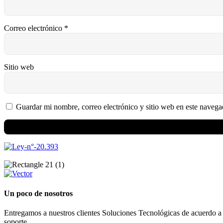
Correo electrónico
*
Sitio web
Guardar mi nombre, correo electrónico y sitio web en este naveg
Un poco de nosotros
Entregamos a nuestros clientes Soluciones Tecnológicas de acuerdo a 
soporte.