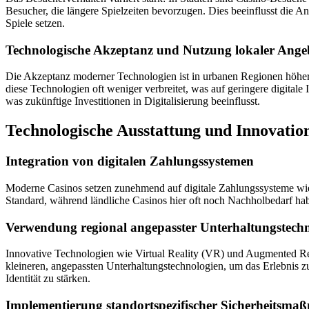
Besucher, die längere Spielzeiten bevorzugen. Dies beeinflusst die 
Spiele setzen.
Technologische Akzeptanz und Nutzung lokaler Ange
Die Akzeptanz moderner Technologien ist in urbanen Regionen höher,
diese Technologien oft weniger verbreitet, was auf geringere digital
was zukünftige Investitionen in Digitalisierung beeinflusst.
Technologische Ausstattung und Innovation
Integration von digitalen Zahlungssystemen
Moderne Casinos setzen zunehmend auf digitale Zahlungssysteme wie 
Standard, während ländliche Casinos hier oft noch Nachholbedarf ha
Verwendung regional angepasster Unterhaltungstech
Innovative Technologien wie Virtual Reality (VR) und Augmented Rea
kleineren, angepassten Unterhaltungstechnologien, um das Erlebnis zu
Identität zu stärken.
Implementierung standortspezifischer Sicherheitsm