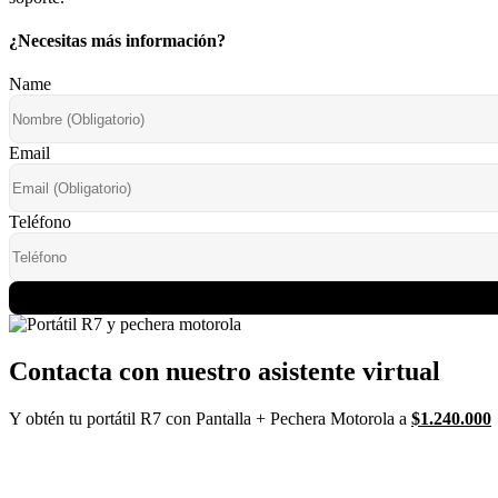
¿Necesitas más información?
Name
Email
Teléfono
Contacta con nuestro asistente virtual
Y obtén tu portátil R7 con Pantalla + Pechera Motorola a
$1.240.000