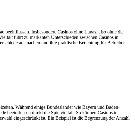
ste beeinflussen. Insbesondere Casinos ohne Lugas, also ohne die
Vielfalt führt zu markanten Unterschieden zwischen Casinos in
erschiede ausmachen und ihre praktische Bedeutung für Betreiber
ielzeiten. Während einige Bundesländer wie Bayern und Baden-
de beeinflussen direkt die Spielvielfalt: So können Casinos in
uswahl eingeschränkt ist. Ein Beispiel ist die Begrenzung der Anzahl